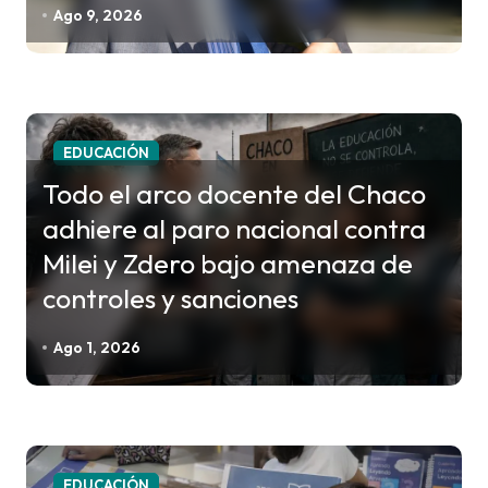
e
Ago 9, 2026
e
n
t
r
EDUCACIÓN
a
Todo el arco docente del Chaco
d
adhiere al paro nacional contra
a
Milei y Zdero bajo amenaza de
s
controles y sanciones
Ago 1, 2026
EDUCACIÓN