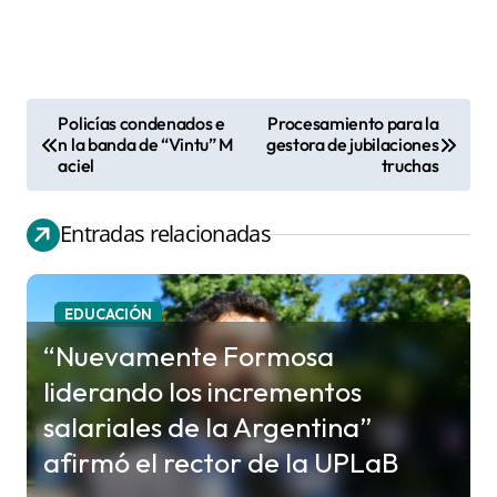
Policías condenados e
Procesamiento para la
N
n la banda de “Vintu” M
gestora de jubilaciones
aciel
truchas
a
v
Entradas relacionadas
e
g
a
EDUCACIÓN
c
“Nuevamente Formosa
i
liderando los incrementos
ó
salariales de la Argentina”
n
afirmó el rector de la UPLaB
d