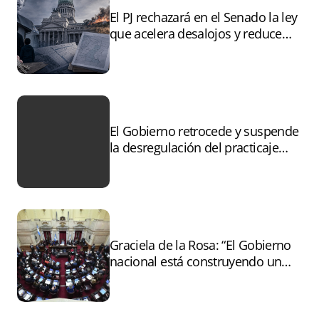
El PJ rechazará en el Senado la ley
que acelera desalojos y reduce
controles sobre tierras
incendiadas
El Gobierno retrocede y suspende
la desregulación del practicaje
tras el paro
Graciela de la Rosa: “El Gobierno
nacional está construyendo un
andamiaje legal para entregar la
Argentina a capitales extranjeros”