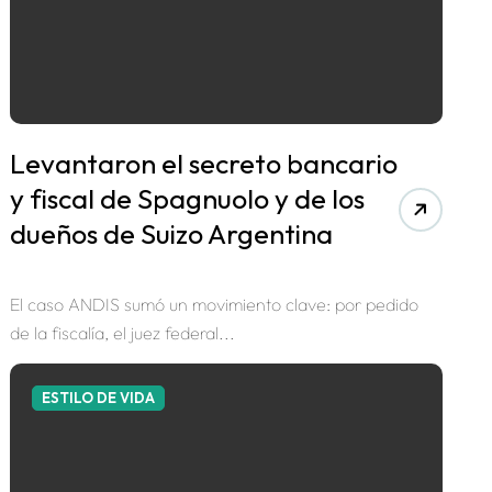
Levantaron el secreto bancario
y fiscal de Spagnuolo y de los
dueños de Suizo Argentina
El caso ANDIS sumó un movimiento clave: por pedido
de la fiscalía, el juez federal...
ESTILO DE VIDA