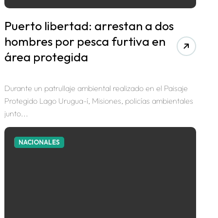
Puerto libertad: arrestan a dos
hombres por pesca furtiva en
área protegida
Durante un patrullaje ambiental realizado en el Paisaje
Protegido Lago Urugua-í, Misiones, policías ambientales
junto...
NACIONALES