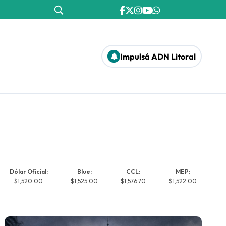
Impulsá ADN Litoral
Dólar Oficial:
Blue:
CCL:
MEP:
$1,520.00
$1,525.00
$1,576.70
$1,522.00