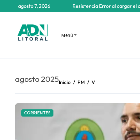
Saltar
agosto 7, 2026
Resistencia
Error al cargar el 
al
contenido
Menú
agosto 2025
Inicio
PM
V
CORRIENTES