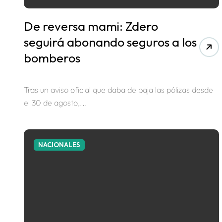
De reversa mami: Zdero
seguirá abonando seguros a los
bomberos
Tras un aviso oficial que daba de baja las pólizas desde
el 30 de agosto,...
NACIONALES