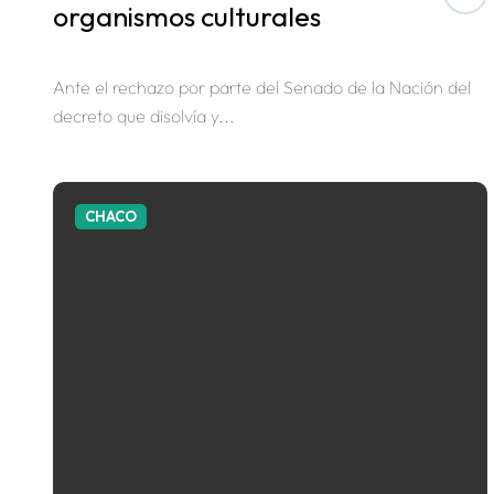
organismos culturales
Ante el rechazo por parte del Senado de la Nación del
decreto que disolvía y...
CHACO