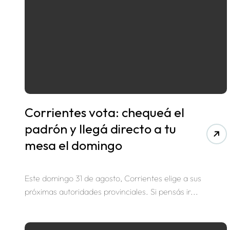
Corrientes vota: chequeá el
padrón y llegá directo a tu
mesa el domingo
Este domingo 31 de agosto, Corrientes elige a sus
próximas autoridades provinciales. Si pensás ir...