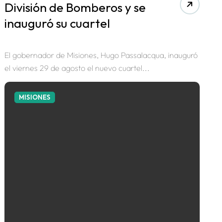
División de Bomberos y se
inauguró su cuartel
El gobernador de Misiones, Hugo Passalacqua, inauguró
el viernes 29 de agosto el nuevo cuartel...
MISIONES