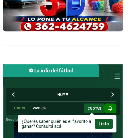
⚽ La info del fútbol