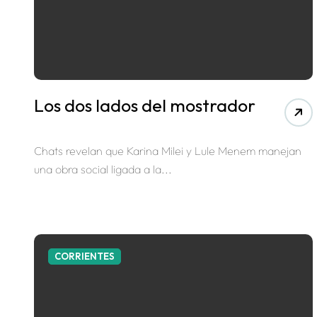
Los dos lados del mostrador
Chats revelan que Karina Milei y Lule Menem manejan
una obra social ligada a la...
CORRIENTES