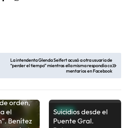
La intendenta Glenda Seifert acusó a otra usuaria de
“perder el tiempo” mientras ella misma respondía co
mentarios en Facebook
de orden,
a el
Suicidios desde el
CHACO
”. Benítez
Puente Gral.