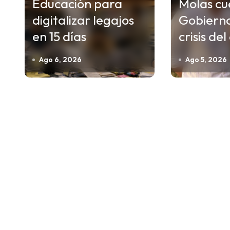
Educación para
Molas cu
ó
digitalizar legajos
Gobierno
n
en 15 días
crisis de
d
e
Ago 6, 2026
Ago 5, 2026
e
n
t
r
a
d
a
s