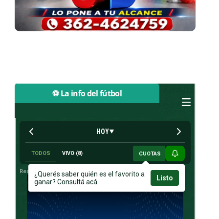
⚽ La info del fútbol