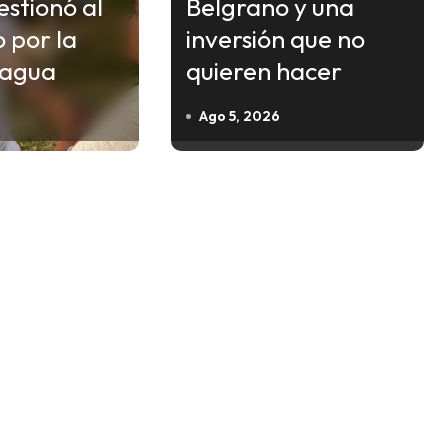
estionó al
Belgrano y una
 por la
inversión que no
l agua
quieren hacer
Ago 5, 2026