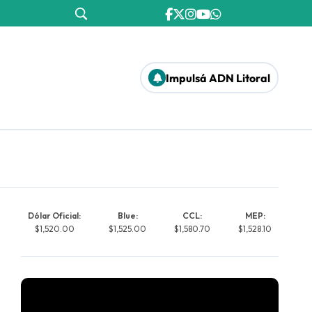
Impulsá ADN Litoral
Dólar Oficial:
Blue:
CCL:
MEP:
$1,520.00
$1,525.00
$1,580.70
$1,528.10