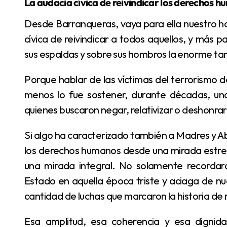
La audacia cívica de reivindicar los derechos 
Desde Barranqueras, vaya para ella nuestro homenaje. Desde siempre hemos tenido la audacia
cívica de reivindicar a todos aquellos, y más 
sus espaldas y sobre sus hombros la enorme t
Porque hablar de las víctimas del terrorismo de Estado no fue nunca una tarea menor. Y mucho
menos lo fue sostener, durante décadas, una
quienes buscaron negar, relativizar o deshonrar 
Si algo ha caracterizado también a Madres y Abuelas de Plaza de Mayo es que nunca hablaron de
los derechos humanos desde una mirada estrech
una mirada integral. No solamente recordaron
Estado en aquella época triste y aciaga de 
cantidad de luchas que marcaron la historia de 
Esa amplitud, esa coherencia y esa dignidad son parte del legado que Tati Almeida deja