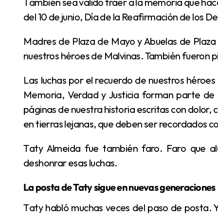
También sea válido traer a la memoria que hace muy pocos días recordamos un nuevo aniversario
del 10 de junio, Día de la Reafirmación de los D
Madres de Plaza de Mayo y Abuelas de Plaza de Mayo honraron siempre lo que fue la lucha de
nuestros héroes de Malvinas. También fueron pi
Las luchas por el recuerdo de nuestros héroes de Malvinas y las luchas por nuestro programa de
Memoria, Verdad y Justicia forman parte de 
páginas de nuestra historia escritas con dolor
en tierras lejanas, que deben ser recordados c
Taty Almeida fue también faro. Faro que alumbra e ilumina cuando hay quienes pretenden
deshonrar esas luchas.
La posta de Taty sigue en nuevas generaciones
Taty habló muchas veces del paso de posta. Y esperemos que ese paso no caiga en saco roto.