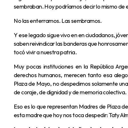
sembraban. Hoy podríamos decir lo mismo de e
No las enterramos. Las sembramos.
Y ese legado sigue vivo en en ciudadanos, jóvenes y generaciones enteras que hasta el día de hoy
saben reivindicar las banderas que honrosame
tocó vivir a nuestra patria.
Muy pocas instituciones en la República Argentina, y más aún instituciones defensoras de los
derechos humanos, merecen tanto esa alego
Plaza de Mayo, no despedimos solamente una vi
de coraje, de dignidad y de memoria colectiva.
Eso es lo que representan Madres de Plaza de Mayo, Abuelas de Plaza de Mayo y, en particular,
esta madre que hoy nos toca despedir: Taty Al