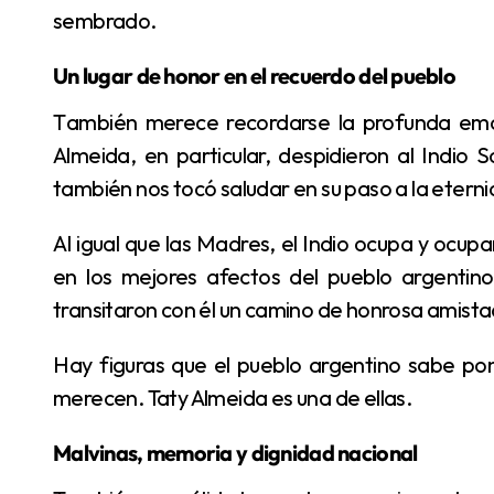
sembrado.
Un lugar de honor en el recuerdo del pueblo
También merece recordarse la profunda emoción con que Madres de Plaza de Mayo y Taty
Almeida, en particular, despidieron al Indio 
también nos tocó saludar en su paso a la etern
Al igual que las Madres, el Indio ocupa y ocupará un lugar importante en los mejores recuerdos y
en los mejores afectos del pueblo argentin
transitaron con él un camino de honrosa amista
Hay figuras que el pueblo argentino sabe poner en un lugar de honor porque realmente se lo
merecen. Taty Almeida es una de ellas.
Malvinas, memoria y dignidad nacional