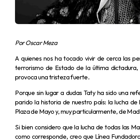
Por Oscar Meza
A quienes nos ha tocado vivir de cerca las penurias, las tragedias y las tristezas que generó el
terrorismo de Estado de la última dictadura
provoca una tristeza fuerte.
Porque sin lugar a dudas Taty ha sido una referente de una de las luchas más honrosas que ha
parido la historia de nuestro país: la lucha 
Plaza de Mayo y, muy particularmente, de Mad
Si bien considero que la lucha de todas las Madres es válida, honrosa y digna de ser recordada
como corresponde, creo que Línea Fundadora,