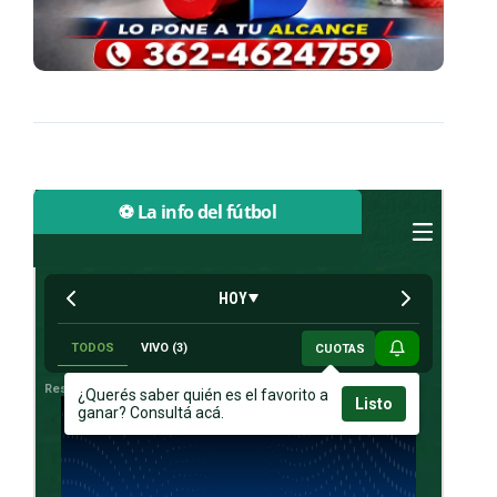
⚽ La info del fútbol