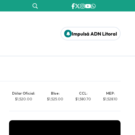
Impulsá ADN Litoral
Dólar Oficial:
Blue:
CCL:
MEP:
$1,520.00
$1,525.00
$1,580.70
$1,528.10