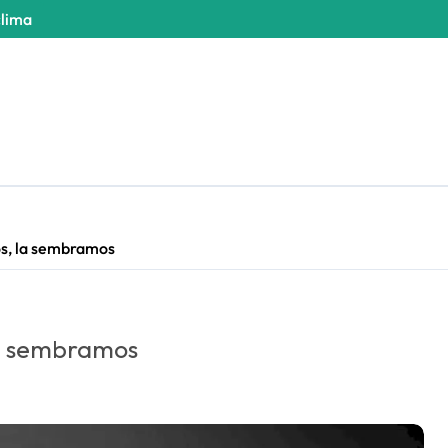
clima
os, la sembramos
la sembramos