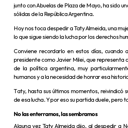
junto con Abuelas de Plaza de Mayo, ha sido u
sólidas de la República Argentina.
Hoy nos toca despedir a Taty Almeida, una mujer que recogió en su personalidad todo lo que fue y
lo que sigue siendo la lucha por los derechos h
Conviene recordarlo en estos días, cuando a nuestro país le toca vivir bajo la gestión de un
presidente como Javier Milei, que representa 
de la política argentina, muy particularme
humanos y a la necesidad de honrar esa historia
Taty, hasta sus últimos momentos, reivindicó su condición de ser una de las máximas referentes
de esa lucha. Y por eso su partida duele, pero 
No las enterramos, las sembramos
Alguna vez Taty Almeida dijo, al despedir a Néstor Kirchner, que no lo enterraban, sino que lo