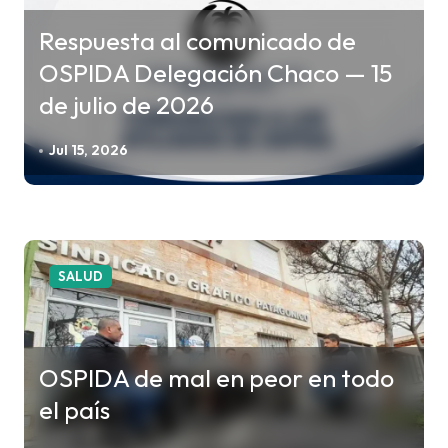
d
Respuesta al comunicado de
a
OSPIDA Delegación Chaco — 15
s
de julio de 2026
Jul 15, 2026
SALUD
OSPIDA de mal en peor en todo
el país