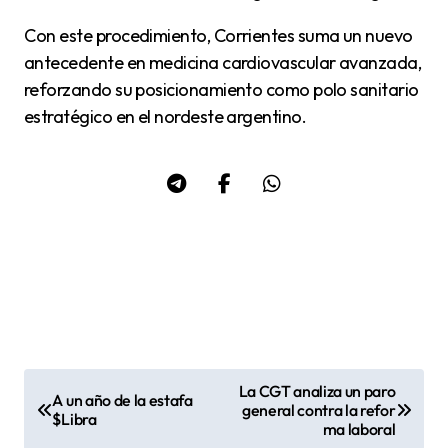
Con este procedimiento, Corrientes suma un nuevo
antecedente en medicina cardiovascular avanzada,
reforzando su posicionamiento como polo sanitario
estratégico en el nordeste argentino.
La CGT analiza un paro
A un año de la estafa
N
general contra la refor
$Libra
ma laboral
a