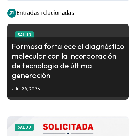
v
Entradas relacionadas
e
g
a
SALUD
c
Formosa fortalece el diagnóstico
i
molecular con la incorporación
ó
de tecnología de última
n
generación
d
e
Jul 28, 2026
e
n
t
r
SALUD
a