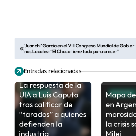
‘Juanchi’ García en el VIII Congreso Mundial de Gobier
N
nos Locales: “El Chaco tiene todo para crecer”
a
v
Entradas relacionadas
e
La respuesta de la
g
UIA a Luis Caputo
Mapa de
a
ECONOMIA
ECONOMIA
c
tras calificar de
en Argen
i
“tarados” a quienes
morosid
ó
defienden la
la crisis 
n
industria
Milei