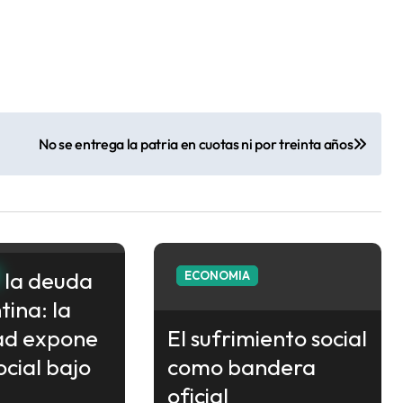
No se entrega la patria en cuotas ni por treinta años
 la deuda
ECONOMIA
tina: la
ad expone
El sufrimiento social
social bajo
como bandera
oficial