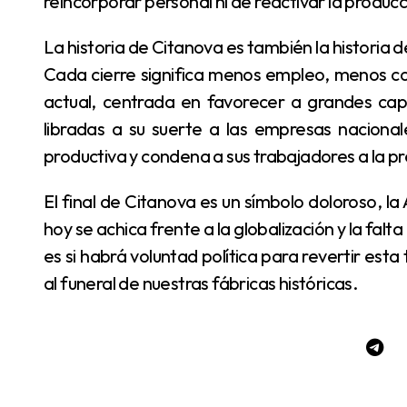
reincorporar personal ni de reactivar la producc
La historia de Citanova es también la historia de muchas otras fábricas que se apagan en silencio.
Cada cierre significa menos empleo, menos c
actual, centrada en favorecer a grandes capi
libradas a su suerte a las empresas nacional
productiva y condena a sus trabajadores a la p
El final de Citanova es un símbolo doloroso, la Argentina que alguna vez fabricaba para sí misma
hoy se achica frente a la globalización y la fal
es si habrá voluntad política para revertir esta
al funeral de nuestras fábricas históricas.