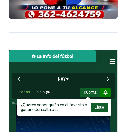
⚽ La info del fútbol