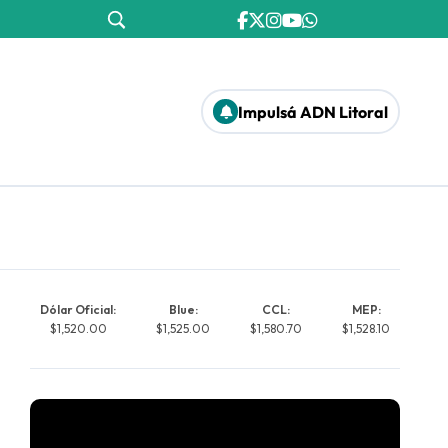
Impulsá ADN Litoral
Dólar Oficial:
Blue:
CCL:
MEP:
$1,520.00
$1,525.00
$1,580.70
$1,528.10