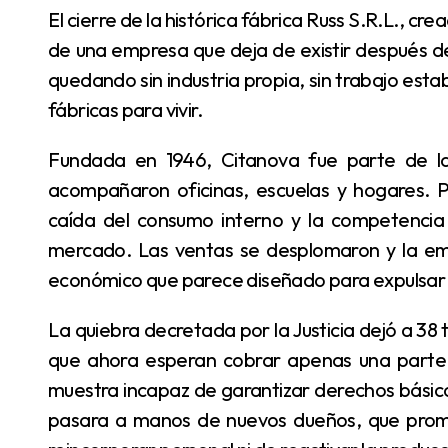
El cierre de la histórica fábrica Russ S.R.L., creadora de las agendas Citanova, no es solo la noticia
de una empresa que deja de existir después de
quedando sin industria propia, sin trabajo est
fábricas para vivir.
Fundada en 1946, Citanova fue parte de la vida cotidiana de generaciones. Sus agendas
acompañaron oficinas, escuelas y hogares. Per
caída del consumo interno y la competencia
mercado. Las ventas se desplomaron y la em
económico que parece diseñado para expulsar 
La quiebra decretada por la Justicia dejó a 38 trabajadores en la incertidumbre. Familias enteras
que ahora esperan cobrar apenas una parte 
muestra incapaz de garantizar derechos básicos
pasara a manos de nuevos dueños, que prome