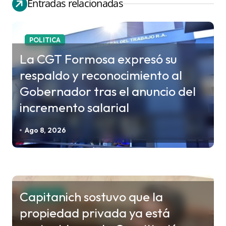
Entradas relacionadas
e
g
a
POLITICA
c
La CGT Formosa expresó su
i
respaldo y reconocimiento al
ó
Gobernador tras el anuncio del
n
incremento salarial
d
e
Ago 8, 2026
e
n
t
r
Capitanich sostuvo que la
POLITICA
a
propiedad privada ya está
d