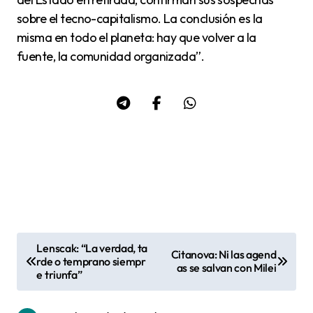
sobre el tecno-capitalismo. La conclusión es la
misma en todo el planeta: hay que volver a la
fuente, la comunidad organizada”.
Lenscak: “La verdad, ta
Citanova: Ni las agend
N
rde o temprano siempr
as se salvan con Milei
e triunfa”
a
v