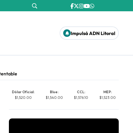
Impulsá ADN Litoral
stentable
Dólar Oficial:
Blue:
CCL:
MEP:
$1,520.00
$1,540.00
$1,576.10
$1,523.00