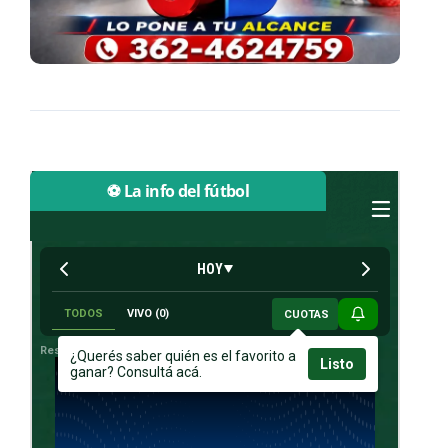
⚽ La info del fútbol