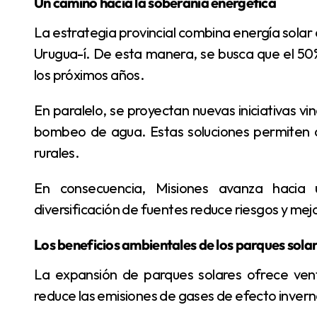
Un camino hacia la soberanía energética
La estrategia provincial combina energía solar con generación hidroeléctrica, como la represa de
Urugua-í. De esta manera, se busca que el 50
los próximos años.
En paralelo, se proyectan nuevas iniciativas vinculadas al uso de energía solar, como sistemas de
bombeo de agua. Estas soluciones permiten a
rurales.
En consecuencia, Misiones avanza hacia un modelo energético más resiliente. Así, la
diversificación de fuentes reduce riesgos y mejo
Los beneficios ambientales de los parques sola
La expansión de parques solares ofrece ventajas ambientales significativas. En primer lugar,
reduce las emisiones de gases de efecto invern