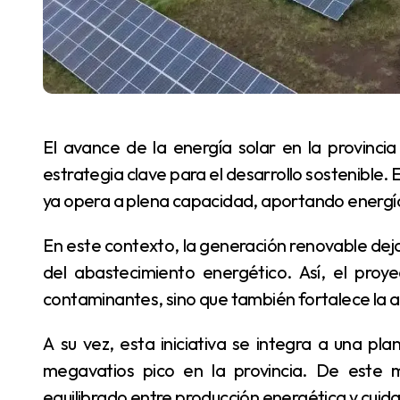
El avance de la energía solar en la provincia de Misiones comienza a consolidarse como una
estrategia clave para el desarrollo sostenible. E
ya opera a plena capacidad, aportando energía l
En este contexto, la generación renovable deja de ser un complemento y se convierte en un pilar
del abastecimiento energético. Así, el pro
contaminantes, sino que también fortalece la 
A su vez, esta iniciativa se integra a una planificación más amplia que busca alcanzar los 100
megavatios pico en la provincia. De este
equilibrado entre producción energética y cuid