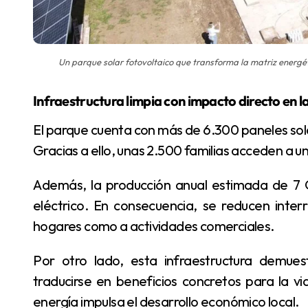
Un parque solar fotovoltaico que transforma la matriz energé
Infraestructura limpia con impacto directo en 
El parque cuenta con más de 6.300 paneles solares, capaces de generar 4,25 Mwp en horas pico.
Gracias a ello, unas 2.500 familias acceden a un
Además, la producción anual estimada de 7 GWh contribuye a mejorar la calidad del servicio
eléctrico. En consecuencia, se reducen inte
hogares como a actividades comerciales.
Por otro lado, esta infraestructura demuestra que la inversión en energías limpias puede
traducirse en beneficios concretos para la vi
energía impulsa el desarrollo económico local.