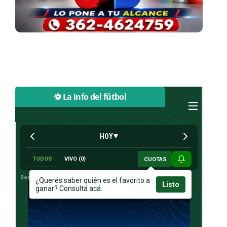
⚽ La info del fútbol