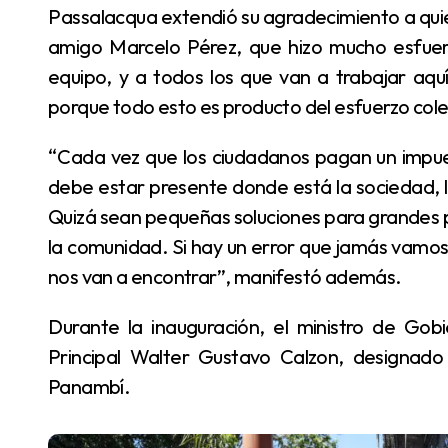
Passalacqua extendió su agradecimiento a quienes hicieron posible la inauguración: “Gracias a mi
amigo Marcelo Pérez, que hizo mucho esfuerzo
equipo, y a todos los que van a trabajar aqu
porque todo esto es producto del esfuerzo cole
“Cada vez que los ciudadanos pagan un impuesto, están contribuyendo a este logro. El Estado
debe estar presente donde está la sociedad, l
Quizá sean pequeñas soluciones para grandes 
la comunidad. Si hay un error que jamás vamos 
nos van a encontrar”, manifestó además.
Durante la inauguración, el ministro de Gobierno, Marcelo Pérez, tomó juramento al Oficial
Principal Walter Gustavo Calzon, designado
Panambí.