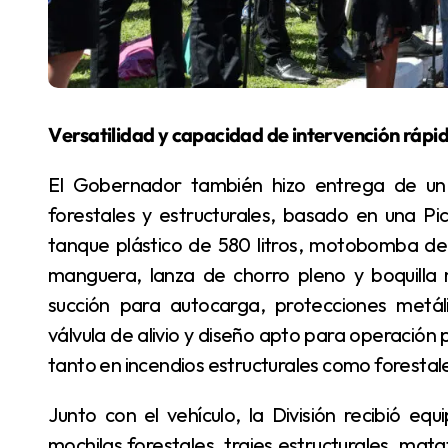
Versatilidad y capacidad de intervención rápi
El Gobernador también hizo entrega de un vehículo de intervención rápida para incendios
forestales y estructurales, basado en una Pi
tanque plástico de 580 litros, motobomba de
manguera, lanza de chorro pleno y boquilla n
succión para autocarga, protecciones metáli
válvula de alivio y diseño apto para operación 
tanto en incendios estructurales como foresta
Junto con el vehículo, la División recibió equipos de trabajo y seguridad (grupo electrógeno,
mochilas forestales, trajes estructurales, mata