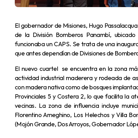
El gobernador de Misiones, Hugo Passalacqua, inauguró el viernes 29 de agosto el nuevo cuartel
de la División Bomberos Panambí, ubicado 
funcionaba un CAPS. Se trata de una inaugur
que antes dependían de Divisiones de Bombero
El nuevo cuartel se encuentra en la zona más densamente poblada de Panambí, cerca de la
actividad industrial maderera y rodeada de a
con madera nativa como de bosques implantado
Provinciales 5 y Costera 2, lo que facilita la
vecinas. La zona de influencia incluye muni
Florentino Ameghino, Los Helechos y Villa Bo
(Mojón Grande, Dos Arroyos, Gobernador López