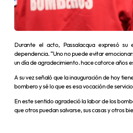
Durante el acto, Passalacqua expresó su emoción al poner en funcionamiento la nueva
dependencia. “Uno no puede evitar emocionars
un día de agradecimiento. hace catorce años
A su vez señaló que la inauguración de hoy tiene un gran significado emocional porque “soy hijo de
bombero y sé lo que es esa vocación de servicio
En este sentido agradeció la labor de los bomberos “por esa disposición de sacrificar su vida para
que otros puedan salvarse, sus casas y otros bi