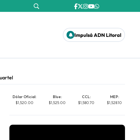
Impulsá ADN Litoral
uartel
Dólar Oficial:
Blue:
CCL:
MEP:
$1,520.00
$1,525.00
$1,580.70
$1,528.10