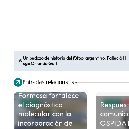
Un pedazo de historia del fútbol argentino. Falleció H
N
ugo Orlando Gatti
a
v
Entradas relacionadas
e
Formosa fortalece
g
el diagnóstico
Respuest
a
SALUD
SALUD
c
molecular con la
comunic
i
incorporación de
OSPIDA 