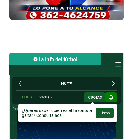
⚽ La info del fútbol