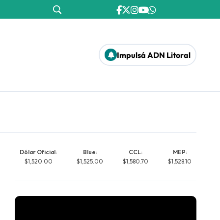
Impulsá ADN Litoral
Dólar Oficial:
Blue:
CCL:
MEP:
$1,520.00
$1,525.00
$1,580.70
$1,528.10