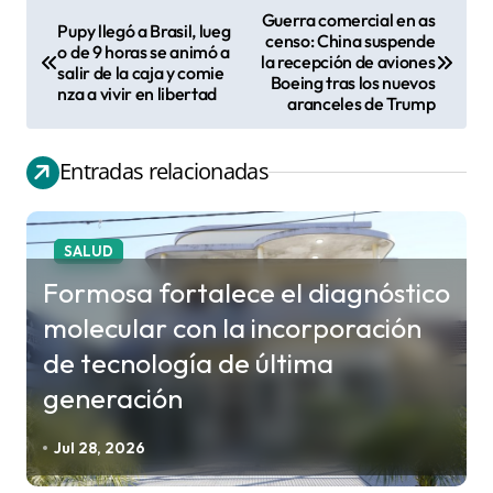
Guerra comercial en as
Pupy llegó a Brasil, lueg
N
censo: China suspende
o de 9 horas se animó a
la recepción de aviones
a
salir de la caja y comie
Boeing tras los nuevos
nza a vivir en libertad
v
aranceles de Trump
e
g
Entradas relacionadas
a
c
SALUD
i
Formosa fortalece el diagnóstico
ó
molecular con la incorporación
n
de tecnología de última
d
generación
e
e
Jul 28, 2026
n