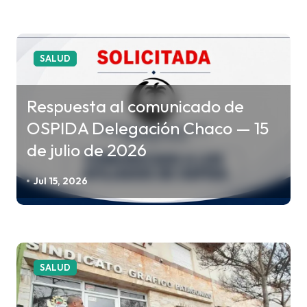
t
r
a
SALUD
d
a
Respuesta al comunicado de
s
OSPIDA Delegación Chaco — 15
de julio de 2026
Jul 15, 2026
SALUD