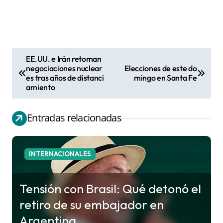
EE.UU. e Irán retoman
N
negociaciones nuclear
Elecciones de este do
es tras años de distanci
mingo en Santa Fe
a
amiento
v
e
Entradas relacionadas
g
a
c
INTERNACIONALES
i
ó
Tensión con Brasil: Qué detonó el
n
retiro de su embajador en
d
Argentina