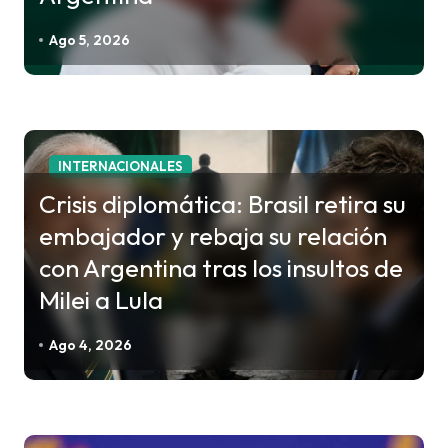
e
e
Ago 5, 2026
n
t
r
a
INTERNACIONALES
d
Crisis diplomática: Brasil retira su
a
embajador y rebaja su relación
s
con Argentina tras los insultos de
Milei a Lula
Ago 4, 2026