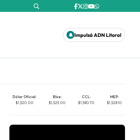
Impulsá ADN Litoral
Dólar Oficial:
Blue:
CCL:
MEP:
$1,520.00
$1,525.00
$1,580.70
$1,528.10