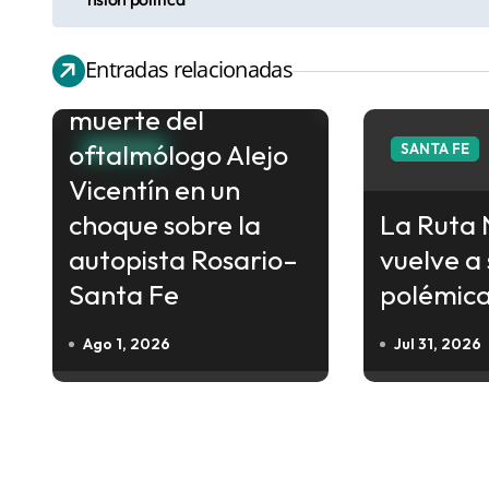
a
Dolor en
v
Entradas relacionadas
Avellaneda por la
e
muerte del
g
oftalmólogo Alejo
a
SANTA FE
SANTA FE
c
Vicentín en un
i
choque sobre la
La Ruta 
ó
autopista Rosario–
vuelve a 
n
Santa Fe
polémic
d
Ago 1, 2026
Jul 31, 2026
e
e
n
t
r