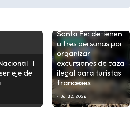
Santa Fe: detienen
a tres personas por
SANTA FE
organizar
Nacional 11
excursiones de caza
ser eje de
ilegal para turistas
a
franceses
Jul 22, 2026