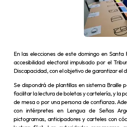
En las elecciones de este domingo en Santa Fe, se pondrá en marcha un amplio operativo de
accesibilidad electoral impulsado por el Trib
Discapacidad, con el objetivo de garantizar el 
Se dispondrá de plantillas en sistema Braille para personas ciegas o con baja visión, lupas para
facilitar la lectura de boletas y cartelería, y la
de mesa o por una persona de confianza. Ade
con intérpretes en Lengua de Señas Arge
pictogramas, anticipadores y carteles con c