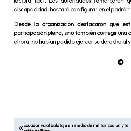
lectura fácil. Las autoridades remarcaron 
discapacidad: bastará con figurar en el padrón 
Desde la organización destacaron que estas herramientas buscan no solo garantizar la
participación plena, sino también corregir una 
ahora, no habían podido ejercer su derecho al 
Ecuador va al balotaje en medio de militarización y te
N
nsión política