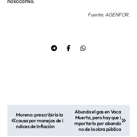
nosocomio.
Fuente: AGENFOR.
Abunda el gas en Vaca
Moreno: prescribiría la
N
Muerta, pero hay que i
causa por manejos de í
mportarlo por abando
a
ndices de Inflación
no de la obra pública
v