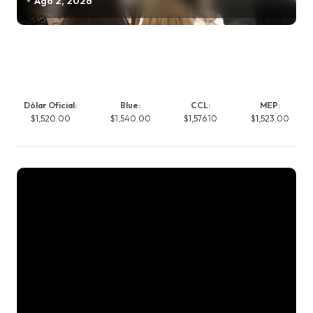
Ago 2, 2026
Dólar Oficial:
Blue:
CCL:
MEP:
$1,520.00
$1,540.00
$1,576.10
$1,523.00