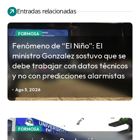
e
Entradas relacionadas
g
a
c
FORMOSA
i
Fenómeno de “El Niño”: El
ó
ministro Gonzalez sostuvo que se
n
debe trabajar con datos técnicos
d
y no con predicciones alarmistas
e
e
Ago 5, 2026
n
t
r
a
FORMOSA
d