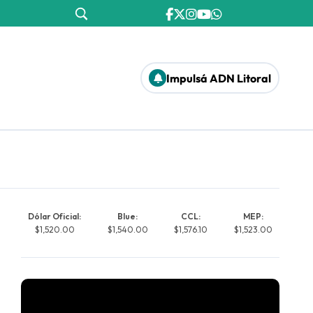
Impulsá ADN Litoral
Dólar Oficial:
Blue:
CCL:
MEP:
$1,520.00
$1,540.00
$1,576.10
$1,523.00