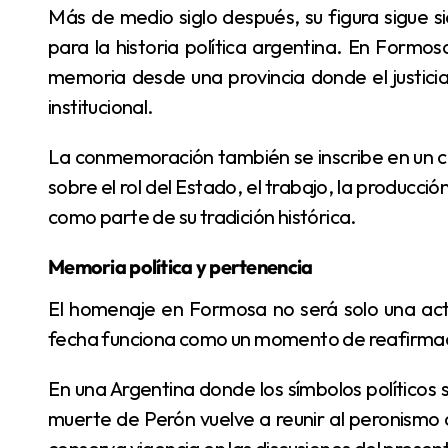
Más de medio siglo después, su figura sigue siendo una referencia decisiva para el peronismo y
para la historia política argentina. En Formo
memoria desde una provincia donde el justicia
institucional.
La conmemoración también se inscribe en un contexto político nacional atravesado por debates
sobre el rol del Estado, el trabajo, la producción
como parte de su tradición histórica.
Memoria política y pertenencia
El homenaje en Formosa no será solo una actividad partidaria. Para la militancia justicialista, la
fecha funciona como un momento de reafirmació
En una Argentina donde los símbolos políticos siguen ordenando identidades, el aniversario de la
muerte de Perón vuelve a reunir al peronismo 