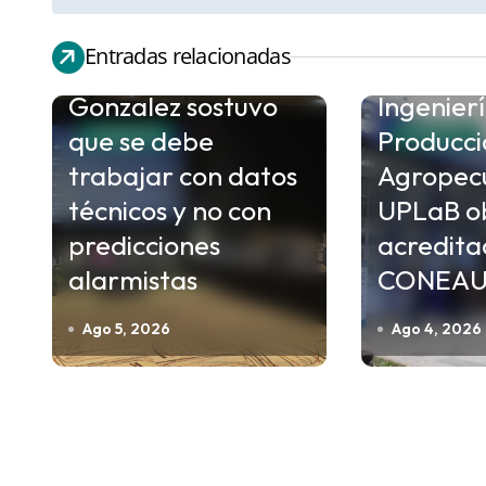
v
Fenómeno de “El
e
Entradas relacionadas
Niño”: El ministro
g
Gonzalez sostuvo
Ingenier
a
que se debe
Producci
FORMOSA
FORMOSA
c
trabajar con datos
Agropecu
i
técnicos y no con
UPLaB ob
ó
predicciones
acredita
n
alarmistas
CONEA
d
e
Ago 5, 2026
Ago 4, 2026
e
n
t
r
a