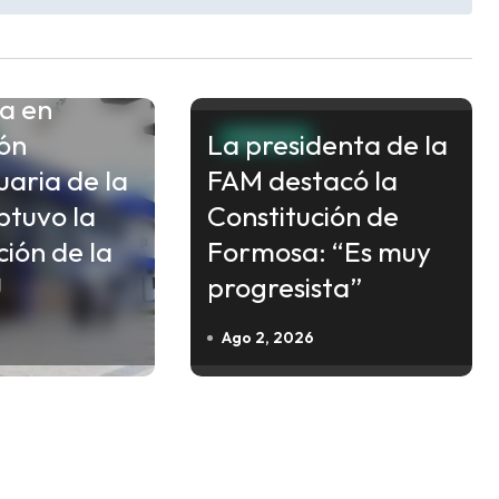
ía en
ón
La presidenta de la
FORMOSA
aria de la
FAM destacó la
tuvo la
Constitución de
ción de la
Formosa: “Es muy
U
progresista”
Ago 2, 2026