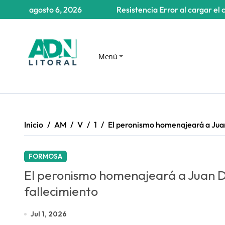
Saltar
agosto 6, 2026
Resistencia
Error al cargar el 
al
contenido
Menú
Inicio
AM
V
1
El peronismo homenajeará a Juan
FORMOSA
El peronismo homenajeará a Juan D
fallecimiento
Jul 1, 2026