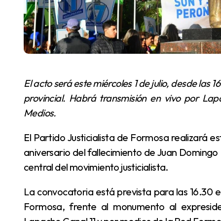
El acto será este miércoles 1 de julio, desde las 16.30, en avenida 25 de Mayo y Fontana, en la capital
provincial. Habrá transmisión en vivo por L
Medios.
El Partido Justicialista de Formosa realizará este miércoles 1 de julio un acto homenaje por el 52°
aniversario del fallecimiento de Juan Domingo 
central del movimiento justicialista.
La convocatoria está prevista para las 16.30 en avenida 25 de Mayo y Fontana, en la ciudad de
Formosa, frente al monumento al expresiden