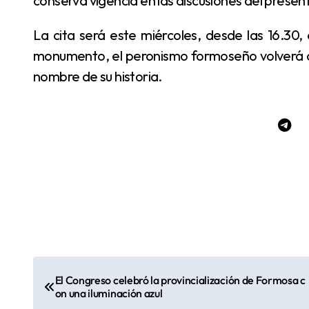
conserva vigencia en las discusiones del presen
La cita será este miércoles, desde las 16.30, en avenida 25 de Mayo y Fontana. Allí, frente al
monumento, el peronismo formoseño volverá a r
nombre de su historia.
N
El Congreso celebró la provincialización de Formosa c
on una iluminación azul
a