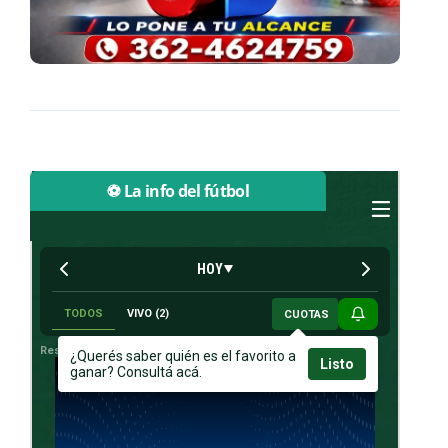
⚽ La info del fútbol