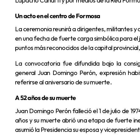
Lapacho Canal 11 y por medios de la Red Form
Un acto en el centro de Formosa
La ceremonia reunirá a dirigentes, militantes y organizaciones vinculadas al peronismo formoseño
en una fecha de fuerte carga simbólica para el j
puntos más reconocidos de la capital provincial
La convocatoria fue difundida bajo la consigna de recordar el “paso a la inmortalidad” del
general Juan Domingo Perón, expresión habit
referirse al aniversario de su muerte.
A 52 años de su muerte
Juan Domingo Perón falleció el 1 de julio de 1974, mientras ejercía su tercera presidencia. Tenía 78
años y su muerte abrió una etapa de fuerte inest
asumió la Presidencia su esposa y vicepresiden