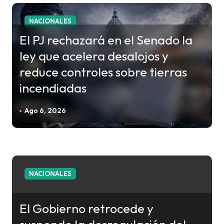
r
a
NACIONALES
d
El PJ rechazará en el Senado la
a
ley que acelera desalojos y
s
reduce controles sobre tierras
incendiadas
Ago 6, 2026
NACIONALES
El Gobierno retrocede y