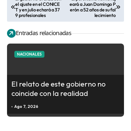
N
el ajuste en el CONICE
eará a Juan Domingo P
T y en julio echará a 37
erón a 52 años de su fal
a
9 profesionales
lecimiento
v
e
Entradas relacionadas
g
a
c
NACIONALES
i
ó
n
El relato de este gobierno no
d
coincide con la realidad
e
e
Ago 7, 2026
n
t