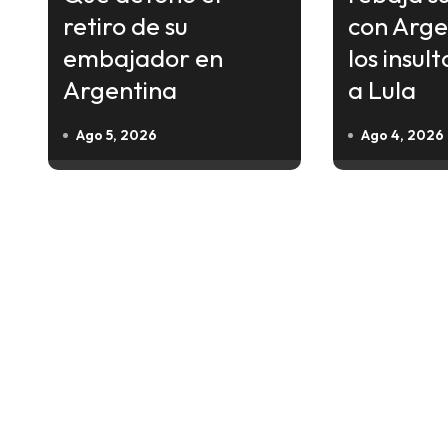
i
retiro de su
con Arge
ó
embajador en
los insult
n
Argentina
a Lula
d
Ago 5, 2026
Ago 4, 2026
e
e
n
t
r
a
d
a
s