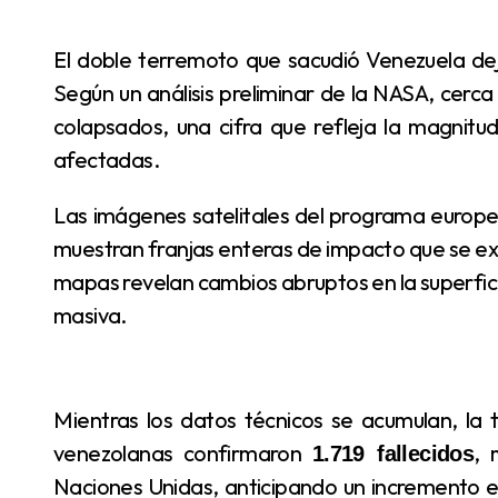
El doble terremoto que sacudió Venezuela dejó una escena de devastación pocas veces vista.
Según un análisis preliminar de la NASA, cerc
colapsados, una cifra que refleja la magnitud
afectadas.
Las imágenes satelitales del programa europeo Copernicus, procesadas por el radar Sentinel‑1,
muestran franjas enteras de impacto que se e
mapas revelan cambios abruptos en la superfici
masiva.
Mientras los datos técnicos se acumulan, la tragedia humana se profundiza. Las autoridades
venezolanas confirmaron
,
1.719 fallecidos
Naciones Unidas, anticipando un incremento en