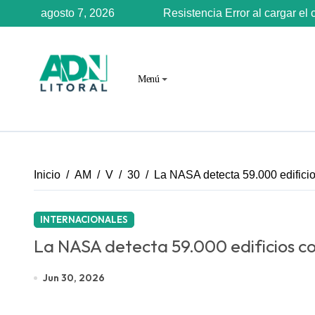
Saltar
agosto 7, 2026
Resistencia
Error al cargar el 
al
contenido
Menú
Inicio
AM
V
30
La NASA detecta 59.000 edifici
INTERNACIONALES
La NASA detecta 59.000 edificios c
Jun 30, 2026