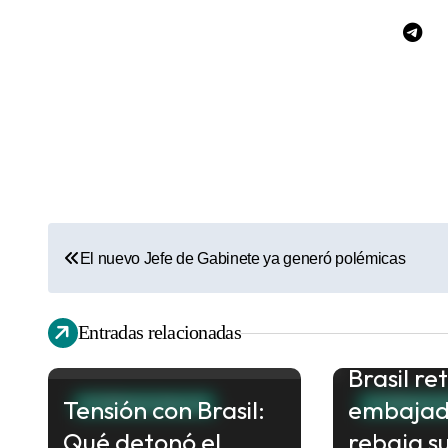
N
El nuevo Jefe de Gabinete ya generó polémicas
a
v
Entradas relacionadas
Crisis di
e
Brasil ret
g
Tensión con Brasil:
embajad
INTERNACIONALES
INTERNACI
a
Qué detonó el
rebaja su
c