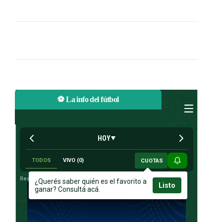
⚽ La info del fútbol