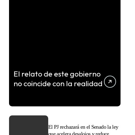
El relato de este gobierno
no coincide con la realidad
El PJ rechazará en el Senado la ley
que acelera desalojos y reduce