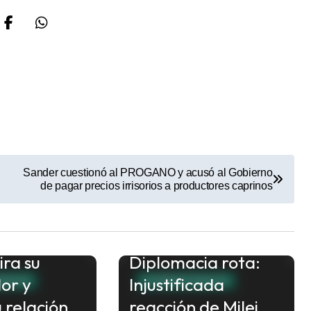
Sander cuestionó al PROGANO y acusó al Gobierno
de pagar precios irrisorios a productores caprinos
plomática:
ira su
Diplomacia rota:
or y
Injustificada
ONALES
INTERNACIONALES
 relación
reacción de Milei