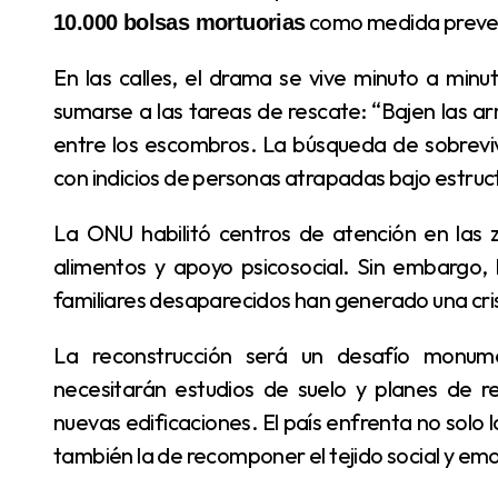
como medida preve
10.000 bolsas mortuorias
En las calles, el drama se vive minuto a minuto. Familias desesperadas obligaron a militares a
sumarse a las tareas de rescate: “Bajen las arm
entre los escombros. La búsqueda de sobrevivi
con indicios de personas atrapadas bajo estruc
La ONU habilitó centros de atención en las zonas más golpeadas, ofreciendo agua potable,
alimentos y apoyo psicosocial. Sin embargo, 
familiares desaparecidos han generado una cri
La reconstrucción será un desafío monumental. Los equipos técnicos advierten que se
necesitarán estudios de suelo y planes de r
nuevas edificaciones. El país enfrenta no solo
también la de recomponer el tejido social y e