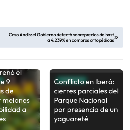
Caso Andis: el Gobierno detectó sobreprecios de hast
a 4.239% en compras ortopédicas
renó el
de 9
Conflicto en Iberá:
S
CORRIENTES
s de
cierres parciales del
y melones
Parque Nacional
bilidad a
por presencia de un
es
yaguareté