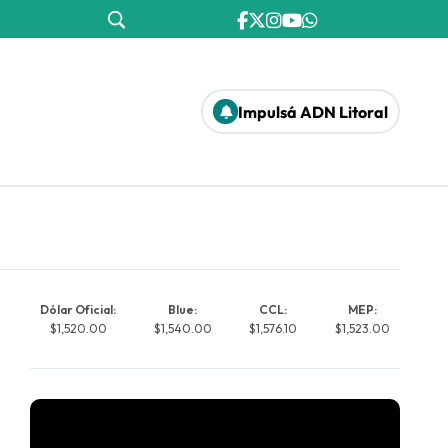
Impulsá ADN Litoral
Dólar Oficial:
Blue:
CCL:
MEP:
$1,520.00
$1,540.00
$1,576.10
$1,523.00