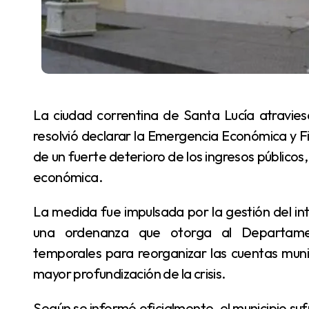
La ciudad correntina de Santa Lucía atraviesa una delicada situación financiera y el municipio
resolvió declarar la Emergencia Económica y Fin
de un fuerte deterioro de los ingresos públicos, 
económica.
La medida fue impulsada por la gestión del intendente Norberto Villordo y aprobada mediante
una ordenanza que otorga al Departament
temporales para reorganizar las cuentas munici
mayor profundización de la crisis.
Según se informó oficialmente, el municipio sufrió una caída cercana al 22% en los ingresos reales,