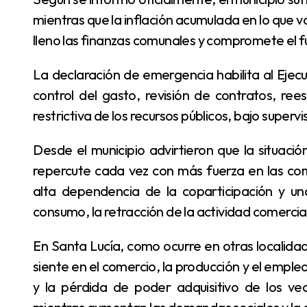
mientras que la inflación acumulada en lo que v
lleno las finanzas comunales y compromete el f
La declaración de emergencia habilita al Ejecutivo local a aplicar mecanismos excepcionales de
control del gasto, revisión de contratos, ree
restrictiva de los recursos públicos, bajo supervis
Desde el municipio advirtieron que la situación no es aislada y que la crisis económica nacional
repercute cada vez con más fuerza en las com
alta dependencia de la coparticipación y un
consumo, la retracción de la actividad comercia
En Santa Lucía, como ocurre en otras localidades correntinas, el impacto económico también se
siente en el comercio, la producción y el emple
y la pérdida de poder adquisitivo de los vec