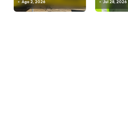
Ago 2, 2026
Jul 28, 2026
e
e
n
t
r
a
d
a
s