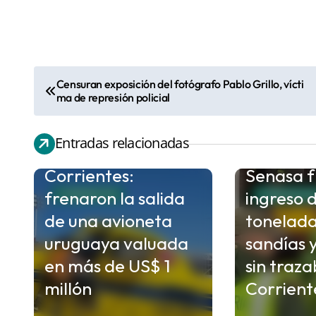
Censuran exposición del fotógrafo Pablo Grillo, vícti
N
ma de represión policial
a
v
Entradas relacionadas
e
Corrientes:
Senasa f
g
frenaron la salida
ingreso 
a
CORRIENTES
CORRIENTE
c
de una avioneta
tonelada
i
uruguaya valuada
sandías 
ó
en más de US$ 1
sin traza
n
millón
Corrient
d