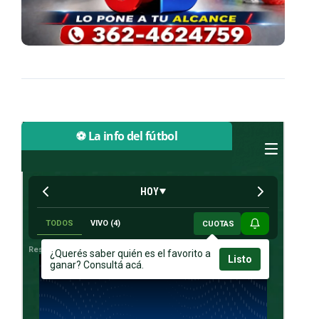
⚽ La info del fútbol