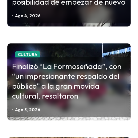
posibilidad de empezar de nuevo
e
e
Ago 4, 2026
n
t
r
a
CULTURA
d
Finalizó “La Formoseñada”, con
a
“un impresionante respaldo del
s
público” a la gran movida
cultural, resaltaron
Ago 3, 2026