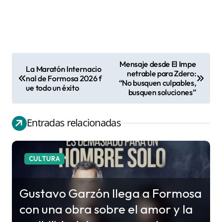
Mensaje desde El Impe
La Maratón Internacio
N
netrable para Zdero:
nal de Formosa 2026 f
“No busquen culpables,
a
ue todo un éxito
busquen soluciones”
v
e
Entradas relacionadas
g
a
c
CULTURA
i
ó
Gustavo Garzón llega a Formosa
n
con una obra sobre el amor y la
d