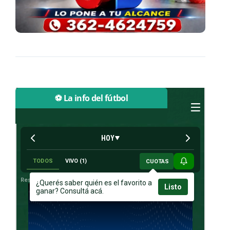
⚽ La info del fútbol