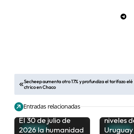
Secheep aumenta otro 17% y profundiza el tarifazo elé
N
ctrico en Chaco
a
v
Entradas relacionadas
El Niño e
e
El 30 de julio de
niveles d
g
2026 la humanidad
Uruguay
a
AMBIENTE
AMBIENTE