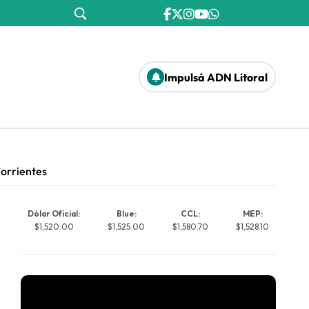
Impulsá ADN Litoral
Corrientes
Dólar Oficial:
Blue:
CCL:
MEP:
$1,520.00
$1,525.00
$1,580.70
$1,528.10