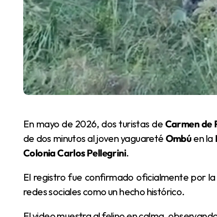
En mayo de 2026, dos turistas de
Carmen de P
de dos minutos al joven yaguareté
Ombú
en la
Colonia Carlos Pellegrini
.
El registro fue confirmado oficialmente por la Dirección de Turismo del municipio y difundido en
redes sociales como un hecho histórico.
El video muestra al felino en calma, observando su entorno, bostezando y mostrando sus colmillos