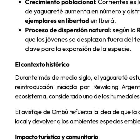
Crecimiento poblacional
: Corrientes es 
de yaguareté aumenta en número y distri
ejemplares en libertad
en Iberá.
Proceso de dispersión natural
: según la
que los jóvenes se desplazan fuera del 
clave para la expansión de la especie.
El contexto histórico
Durante más de medio siglo, el yaguareté estuvo ausente de Corrientes debido a la cacería. La
reintroducción iniciada por Rewilding Argen
ecosistema, considerado uno de los humedales 
El avistaje de Ombú refuerza la idea de que la conservación puede revertir procesos de extinción
local y devolver a los ambientes especies embl
Impacto turístico y comunitario