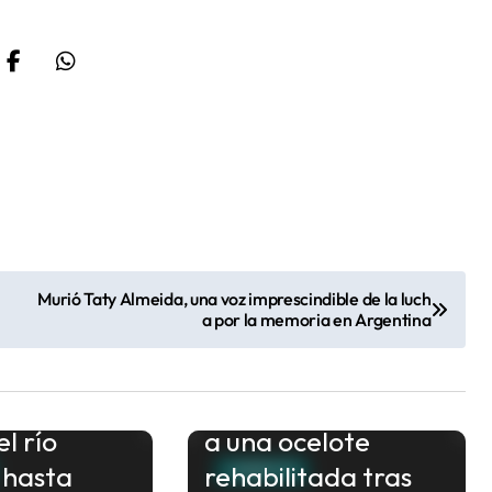
Murió Taty Almeida, una voz imprescindible de la luch
a por la memoria en Argentina
leva
Misiones: liberaron
el río
a una ocelote
 hasta
rehabilitada tras
AMBIENTE