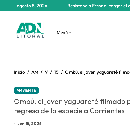
Saltar
agosto 8, 2026
Resistencia
Error al cargar el 
al
contenido
Menú
Inicio
AM
V
15
Ombú, el joven yaguareté filmad
AMBIENTE
Ombú, el joven yaguareté filmado po
regreso de la especie a Corrientes
Jun 15, 2026