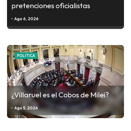
pretenciones oficialistas
e
e
Ago 6, 2026
n
t
r
a
POLITICA
d
a
s
¿Villaruel es el Cobos de Milei?
Ago 5, 2026