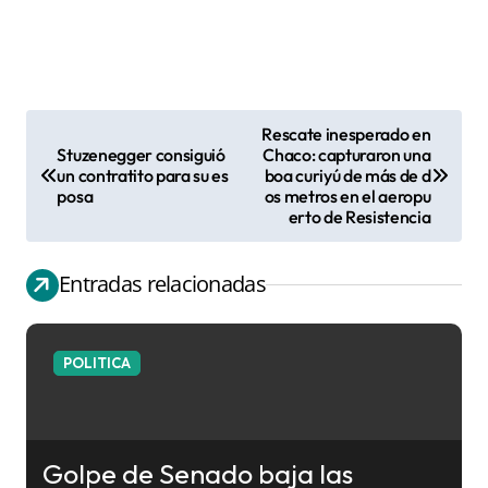
Rescate inesperado en
N
Stuzenegger consiguió
Chaco: capturaron una
un contratito para su es
boa curiyú de más de d
a
posa
os metros en el aeropu
v
erto de Resistencia
e
g
Entradas relacionadas
a
c
POLITICA
i
ó
n
Golpe de Senado baja las
d