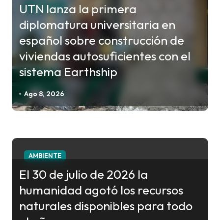
c
UTN lanza la primera
AMBIENTE
i
diplomatura universitaria en
ó
español sobre construcción de
n
viviendas autosuficientes con el
d
sistema Earthship
e
e
Ago 8, 2026
n
t
r
a
AMBIENTE
d
El 30 de julio de 2026 la
a
humanidad agotó los recursos
s
naturales disponibles para todo