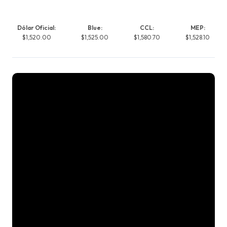
Dólar Oficial:
Blue:
CCL:
MEP:
$1,520.00
$1,525.00
$1,580.70
$1,528.10