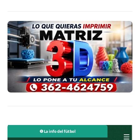
⚽ La info del fútbol