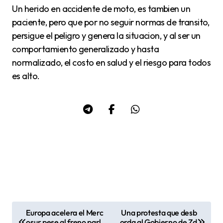
Un herido en accidente de moto, es tambien un
paciente, pero que por no seguir normas de transito,
persigue el peligro y genera la situacion, y al ser un
comportamiento generalizado y hasta
normalizado, el costo en salud y el riesgo para todos
es alto.
Europa acelera el Merc
Una protesta que desb
N
osur pese al freno parl
orda al Gobierno de Zd