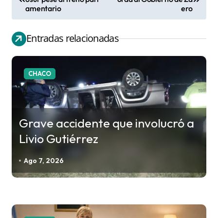
amentario
ero
a
v
Entradas relacionadas
e
g
a
CHACO
c
i
ó
Grave accidente que involucró a
n
Livio Gutiérrez
d
e
Ago 7, 2026
e
n
t
r