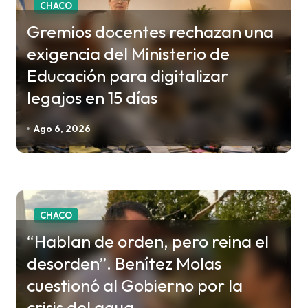
CHACO
a
Gremios docentes rechazan una
d
exigencia del Ministerio de
a
Educación para digitalizar
s
legajos en 15 días
Ago 6, 2026
CHACO
“Hablan de orden, pero reina el
desorden”. Benítez Molas
cuestionó al Gobierno por la
crisis del agua