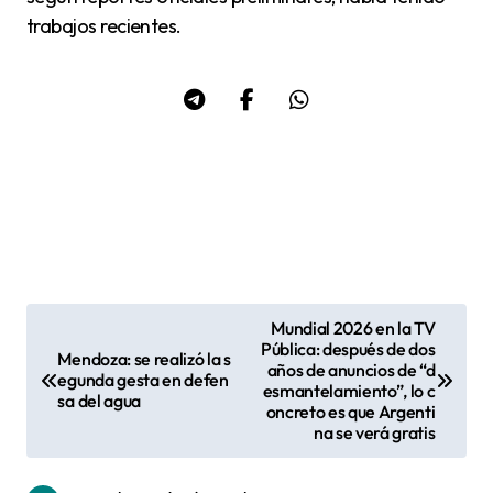
trabajos recientes.
Mundial 2026 en la TV
N
Pública: después de dos
Mendoza: se realizó la s
años de anuncios de “d
a
egunda gesta en defen
esmantelamiento”, lo c
sa del agua
v
oncreto es que Argenti
na se verá gratis
e
g