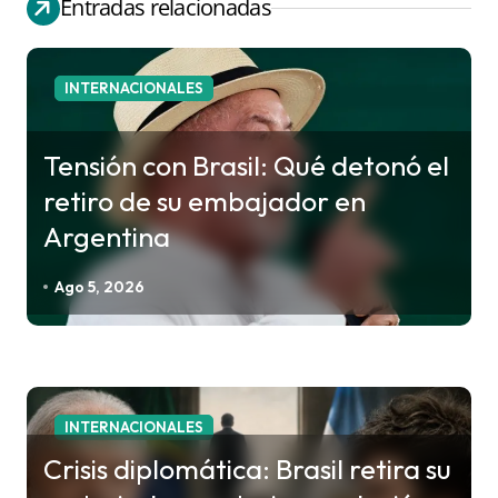
Entradas relacionadas
a
c
i
INTERNACIONALES
ó
n
Tensión con Brasil: Qué detonó el
d
retiro de su embajador en
e
Argentina
e
n
Ago 5, 2026
t
r
a
d
INTERNACIONALES
a
Crisis diplomática: Brasil retira su
s