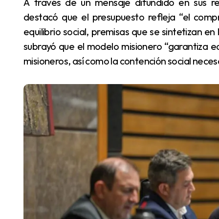
A través de un mensaje difundido en sus redes sociales, el gobernador Hugo Passalacqua
destacó que el presupuesto refleja “el compr
equilibrio social, premisas que se sintetizan en
subrayó que el modelo misionero “garantiza ed
misioneros, así como la contención social nece