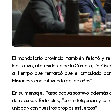
El mandatario provincial también felicitó y reconoció “el trabajo realizado por todo el cuerpo
legislativo, al presidente de la Cámara, Dr. Osc
al tiempo que remarcó que el articulado ap
Misiones viene cultivando desde años”.
En su mensaje, Passalacqua sostuvo además que, frente a la falta de equidad en la distribución
de recursos federales, “con inteligencia y ce
unidad y con nuestros propios esfuerzos”.