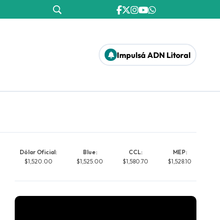
Impulsá ADN Litoral
Dólar Oficial:
Blue:
CCL:
MEP:
$1,520.00
$1,525.00
$1,580.70
$1,528.10