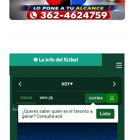
⚽ La info del fútbol