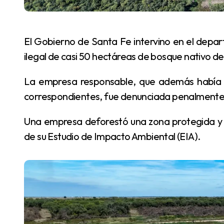
El Gobierno de Santa Fe intervino en el departamento 9 de Julio para detener la deforestación
ilegal de casi 50 hectáreas de bosque nativo d
La empresa responsable, que además había iniciado obras sin las autorizaciones ambientales
correspondientes, fue denunciada penalmente y
Una empresa deforestó una zona protegida y comenzó a construir sin la aprobación obligatoria
de su Estudio de Impacto Ambiental (EIA).