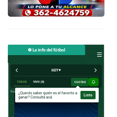
⚽ La info del fútbol