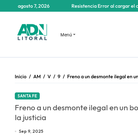
Saltar
agosto 7, 2026
Resistencia
Error al cargar el 
al
contenido
Menú
Inicio
AM
V
9
Freno a un desmonte ilegal en un 
SANTA FE
Freno a un desmonte ilegal en un bo
la justicia
Sep 9, 2025