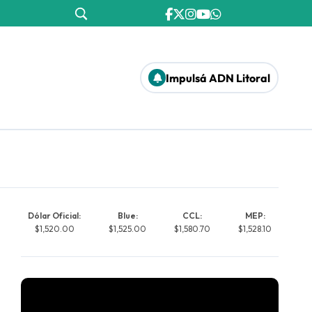
Impulsá ADN Litoral
Dólar Oficial:
Blue:
CCL:
MEP:
$1,520.00
$1,525.00
$1,580.70
$1,528.10