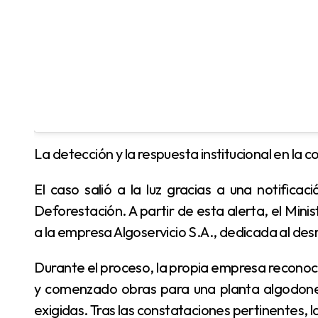
La detección y la respuesta institucional en la c
El caso salió a la luz gracias a una notificación del Sistema Nacional de Alerta Temprana de
Deforestación. A partir de esta alerta, el Minis
a la empresa Algoservicio S.A., dedicada al des
Durante el proceso, la propia empresa reconoció haber realizado un desmonte de 47.5 hectáreas
y comenzado obras para una planta algodoner
exigidas. Tras las constataciones pertinentes, la 