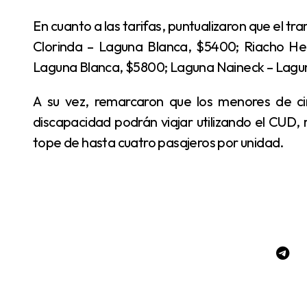
En cuanto a las tarifas, puntualizaron que el tramo Formosa – Laguna Blanca estará $11.800; el de
Clorinda – Laguna Blanca, $5400; Riacho He 
Laguna Blanca, $5800; Laguna Naineck – Lagu
A su vez, remarcaron que los menores de cinco años no abonan pasaje y las personas con
discapacidad podrán viajar utilizando el CUD, 
tope de hasta cuatro pasajeros por unidad.