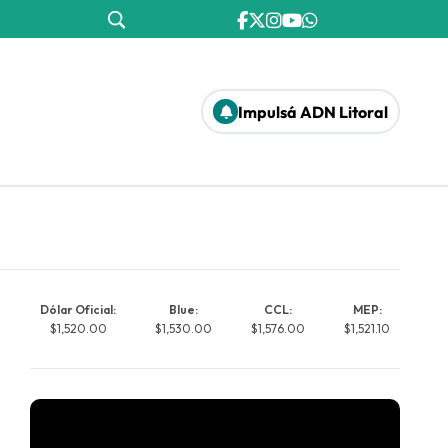
Impulsá ADN Litoral
Dólar Oficial:
Blue:
CCL:
MEP:
$1,520.00
$1,530.00
$1,576.00
$1,521.10