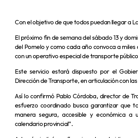
Con el objetivo de que todos puedan llegar a 
El próximo fin de semana del sábado 13 y domingo 14, se vivirá la 41° edición de la Fiesta Nacional
del Pomelo y como cada año convoca a miles d
con un operativo especial de transporte públic
Este servicio estará dispuesto por el Gobierno de la provincia de Formosa, a través de la
Dirección de Transporte, en articulación con l
Así lo confirmó Pablo Córdoba, director de Transporte de la provincia, quien destacó que “este
esfuerzo coordinado busca garantizar que to
manera segura, accesible y económica a u
calendario provincial”.