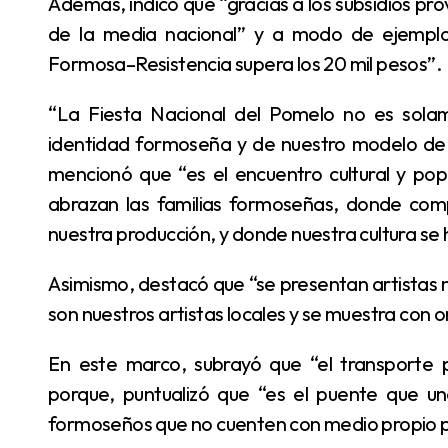
Además, indicó que “gracias a los subsidios provinciales, las tarifas se encuentran muy por debajo
de la media nacional” y a modo de ejemplo,
Formosa–Resistencia supera los 20 mil pesos”.
“La Fiesta Nacional del Pomelo no es solamente un festival: es el símbolo vivo de nuestra
identidad formoseña y de nuestro modelo de p
mencionó que “es el encuentro cultural y po
abrazan las familias formoseñas, donde com
nuestra producción, y donde nuestra cultura se h
Asimismo, destacó que “se presentan artistas nacionales de primer nivel, pero lo más importante
son nuestros artistas locales y se muestra con 
En este marco, subrayó que “el transporte público de pasajeros cumple un rol estratégico”,
porque, puntualizó que “es el puente que un
formoseños que no cuenten con medio propio p