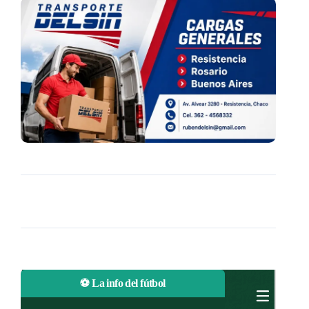
⚽ La info del fútbol