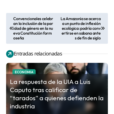
Convencionales celebr
La Amazonia se acerca
N
an la inclusión de la par
a un punto de inflexión
idad de género en la nu
ecológica: podría conv
a
eva Constitución form
ertirse en sabana ante
v
oseña
s de fin de siglo
e
g
Entradas relacionadas
a
c
ECONOMIA
i
La respuesta de la UIA a Luis
ó
Caputo tras calificar de
n
“tarados” a quienes defienden la
d
industria
e
e