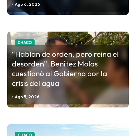
Ago 6, 2026
n
t
r
a
CHACO
d
“Hablan de orden, pero reina el
a
desorden”. Benítez Molas
s
cuestionó al Gobierno por la
crisis del agua
Ago 5, 2026
CHACO