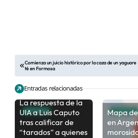
Comienza un juicio histórico por la caza de un yaguare
N
té en Formosa
a
v
Entradas relacionadas
e
La respuesta de la
g
UIA a Luis Caputo
Mapa de
a
ECONOMIA
ECONOMIA
c
tras calificar de
en Argen
i
“tarados” a quienes
morosid