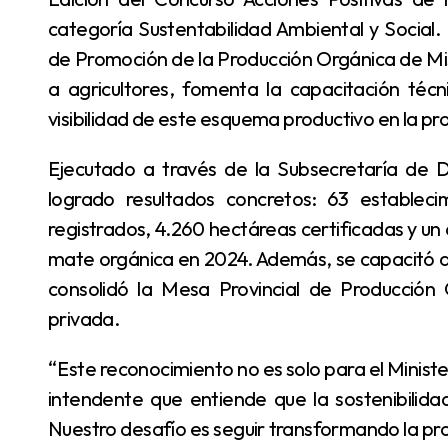
categoría Sustentabilidad Ambiental y Social
de Promoción de la Producción Orgánica de Misio
a agricultores, fomenta la capacitación técn
visibilidad de este esquema productivo en la pro
Ejecutado a través de la Subsecretaría de Desarrollo y Producción Vegetal, el programa ha
logrado resultados concretos: 63 estableci
registrados, 4.260 hectáreas certificadas y u
mate orgánica en 2024. Además, se capacitó a 
consolidó la Mesa Provincial de Producción 
privada.
“Este reconocimiento no es solo para el Ministerio, sino para cada productor, cada técnico y cada
intendente que entiende que la sostenibilida
Nuestro desafío es seguir transformando la pr