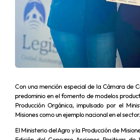
Con una mención especial de la Cámara de Comercio Suizo Argentina, la provincia consolida su
predominio en el fomento de modelos producti
Producción Orgánica, impulsado por el Minis
Misiones como un ejemplo nacional en el sector
El Ministerio del Agro y la Producción de Misiones fue distinguido con una Mención Especial en la V
Edición del Concurso Acciones Positivas de