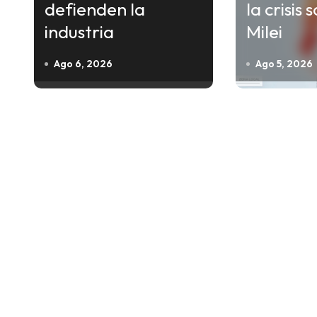
ó
defienden la
la crisis 
n
industria
Milei
d
Ago 6, 2026
Ago 5, 2026
e
e
n
t
r
a
d
a
s