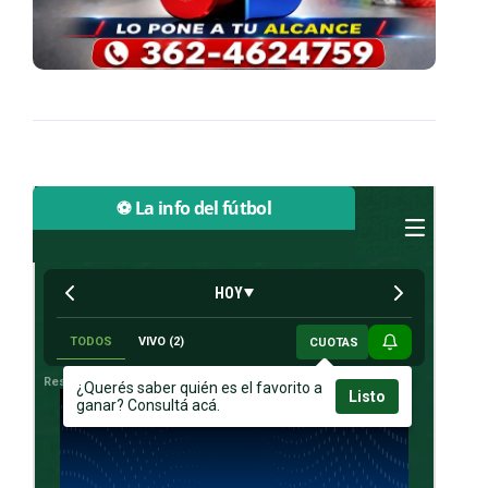
⚽ La info del fútbol