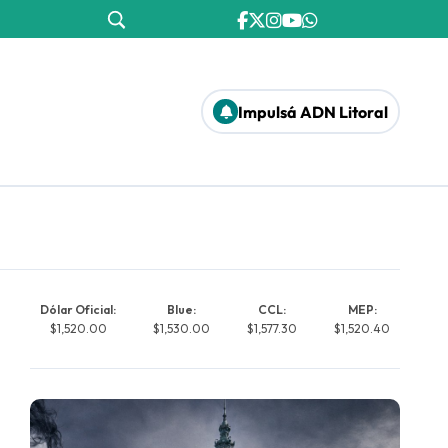
Impulsá ADN Litoral
Dólar Oficial:
Blue:
CCL:
MEP:
$1,520.00
$1,530.00
$1,577.30
$1,520.40