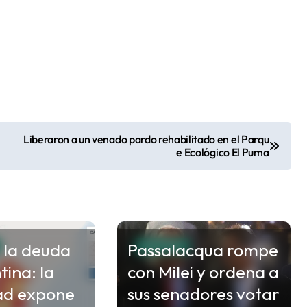
Liberaron a un venado pardo rehabilitado en el Parqu
e Ecológico El Puma
 la deuda
Passalacqua rompe
MISIONES
tina: la
con Milei y ordena a
ad expone
sus senadores votar