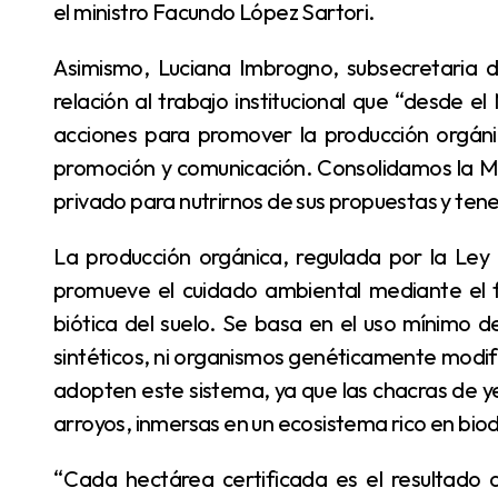
el ministro Facundo López Sartori.
Asimismo, Luciana Imbrogno, subsecretaria de Desarrollo y Producción Vegetal, expresó con
relación al trabajo institucional que “desde e
acciones para promover la producción orgáni
promoción y comunicación. Consolidamos la Mes
privado para nutrirnos de sus propuestas y tene
La producción orgánica, regulada por la Ley Nacional N° 27.127, es un sistema sostenible que
promueve el cuidado ambiental mediante el fo
biótica del suelo. Se basa en el uso mínimo de 
sintéticos, ni organismos genéticamente modifi
adopten este sistema, ya que las chacras de 
arroyos, inmersas en un ecosistema rico en biod
“Cada hectárea certificada es el resultado de un compromiso colectivo. La expansión de la