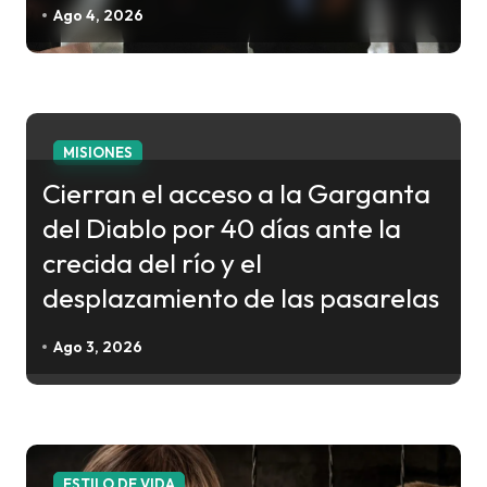
e
Ago 4, 2026
n
t
r
a
MISIONES
d
Cierran el acceso a la Garganta
a
del Diablo por 40 días ante la
s
crecida del río y el
desplazamiento de las pasarelas
Ago 3, 2026
ESTILO DE VIDA