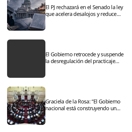
El PJ rechazará en el Senado la ley
que acelera desalojos y reduce
controles sobre tierras
incendiadas
El Gobierno retrocede y suspende
la desregulación del practicaje
tras el paro
Graciela de la Rosa: “El Gobierno
nacional está construyendo un
andamiaje legal para entregar la
Argentina a capitales extranjeros”