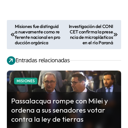
Misiones fue distinguid
Investigación del CONI
N
a nuevamente como re
CET confirma la prese
ferente nacional en pro
ncia de microplásticos
a
ducción orgánica
en el río Paraná
v
e
Entradas relacionadas
g
a
c
MISIONES
i
ó
Passalacqua rompe con Milei y
n
ordena a sus senadores votar
d
contra la ley de tierras
e