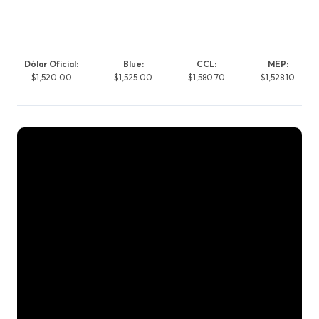
Dólar Oficial:
Blue:
CCL:
MEP:
$1,520.00
$1,525.00
$1,580.70
$1,528.10