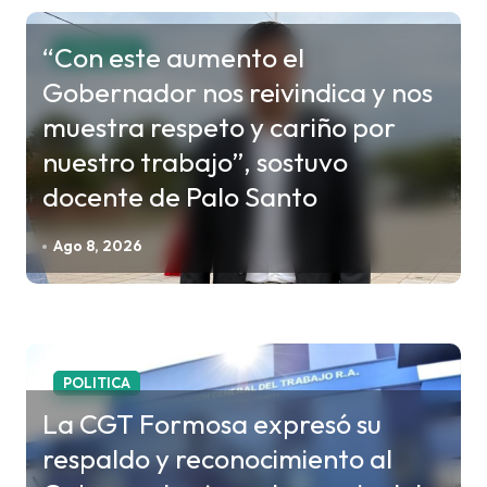
a
c
“Con este aumento el
FORMOSA
i
Gobernador nos reivindica y nos
ó
muestra respeto y cariño por
n
nuestro trabajo”, sostuvo
d
docente de Palo Santo
e
e
Ago 8, 2026
n
t
r
a
POLITICA
d
La CGT Formosa expresó su
a
respaldo y reconocimiento al
s