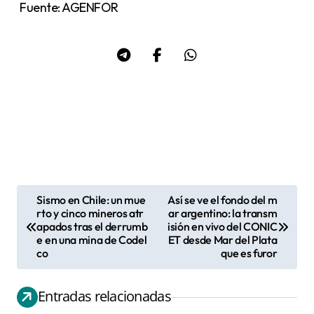
Fuente: AGENFOR
Sismo en Chile: un mue
Así se ve el fondo del m
N
rto y cinco mineros atr
ar argentino: la transm
apados tras el derrumb
isión en vivo del CONIC
a
e en una mina de Codel
ET desde Mar del Plata
v
co
que es furor
e
g
Entradas relacionadas