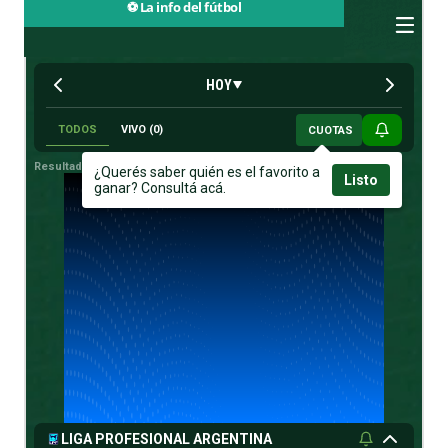
⚽ La info del fútbol