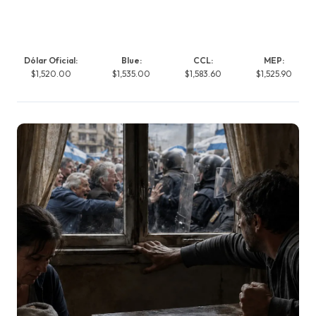
Dólar Oficial:
Blue:
CCL:
MEP:
$1,520.00
$1,535.00
$1,583.60
$1,525.90