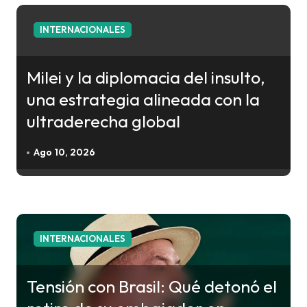
a
c
INTERNACIONALES
i
ó
Milei y la diplomacia del insulto,
n
una estrategia alineada con la
d
ultraderecha global
e
e
Ago 10, 2026
n
t
r
a
INTERNACIONALES
d
a
Tensión con Brasil: Qué detonó el
s