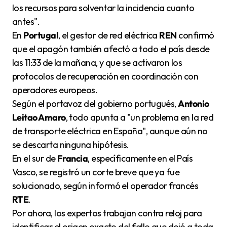
los recursos para solventar la incidencia cuanto
antes".
En
Portugal
, el gestor de red eléctrica
REN
confirmó
que el apagón también afectó a todo el país desde
las 11:33 de la mañana, y que se activaron los
protocolos de recuperación en coordinación con
operadores europeos.
Según el portavoz del gobierno portugués,
Antonio
Leitao Amaro
, todo apunta a "un problema en la red
de transporte eléctrica en España", aunque aún no
se descarta ninguna hipótesis.
En el sur de
Francia
, específicamente en el País
Vasco, se registró un corte breve que ya fue
solucionado, según informó el operador francés
RTE
.
Por ahora, los expertos trabajan contra reloj para
identificar el origen exacto del fallo que dejó a toda