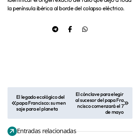
la península ibérica al borde del colapso eléctrico.
El cónclave para elegir
El legado ecológico del
N
al sucesor del papa Fra
papa Francisco: su men
ncisco comenzará el 7
a
saje para el planeta
de mayo
v
e
Entradas relacionadas
g