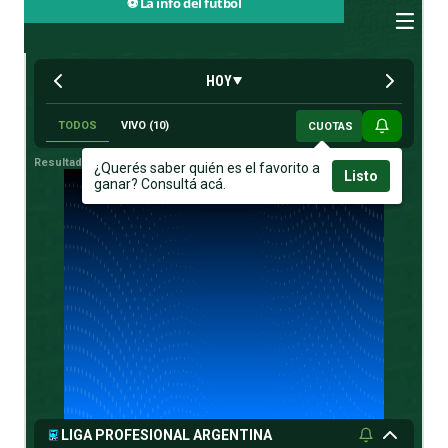
⚽ La info del fútbol