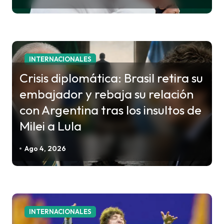
n
t
r
a
INTERNACIONALES
d
Crisis diplomática: Brasil retira su
a
embajador y rebaja su relación
s
con Argentina tras los insultos de
Milei a Lula
Ago 4, 2026
INTERNACIONALES