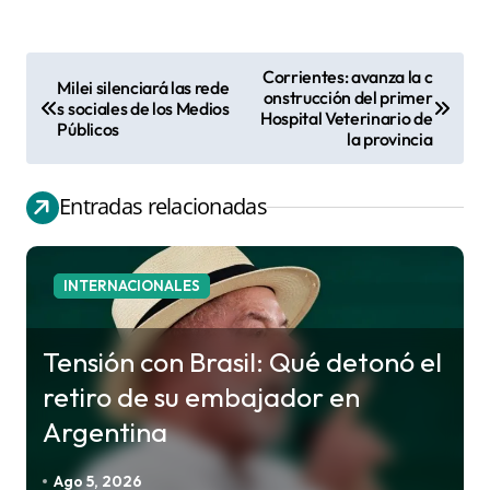
Corrientes: avanza la c
Milei silenciará las rede
N
onstrucción del primer
s sociales de los Medios
Hospital Veterinario de
a
Públicos
la provincia
v
e
Entradas relacionadas
g
a
c
INTERNACIONALES
i
ó
Tensión con Brasil: Qué detonó el
n
retiro de su embajador en
d
Argentina
e
e
Ago 5, 2026