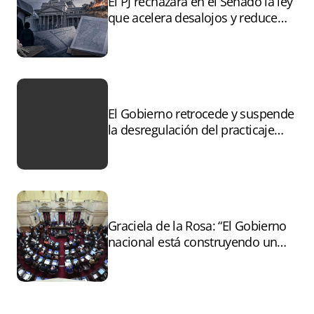
El PJ rechazará en el Senado la ley
que acelera desalojos y reduce
controles sobre tierras
incendiadas
El Gobierno retrocede y suspende
la desregulación del practicaje
tras el paro
Graciela de la Rosa: “El Gobierno
nacional está construyendo un
andamiaje legal para entregar la
Argentina a capitales extranjeros”