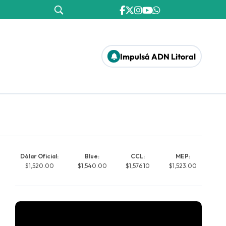
Impulsá ADN Litoral
Dólar Oficial:
Blue:
CCL:
MEP:
$1,520.00
$1,540.00
$1,576.10
$1,523.00