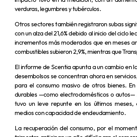
verduras, legumbres y tubérculos.
Otros sectores también registraron subas significativas, como Educación, que encabezó el índice
con un alza del 21,6% debido al inicio del ciclo l
incrementos más moderados que en meses anter
combustibles subieron 2,9%, mientras que Tran
El informe de Scentia apunta a un cambio en la estructura de gastos de los hogares: los mayores
desembolsos se concentran ahora en servicios,
para el consumo masivo de otros bienes. En 
durables —como electrodomésticos o autos— se
tuvo un leve repunte en los últimos meses,
medios con capacidad de endeudamiento.
La recuperación del consumo, por el momento, sigue siendo un desafío. Los datos del primer