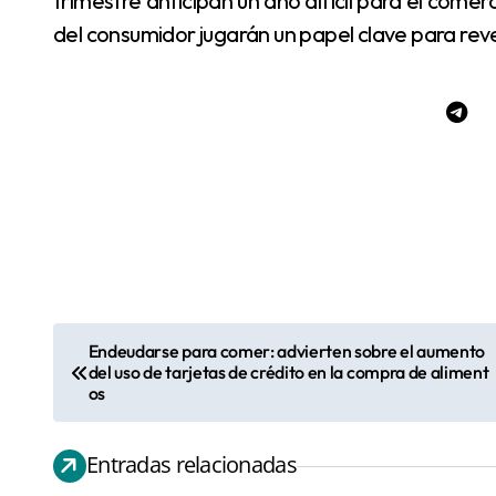
trimestre anticipan un año difícil para el comerci
del consumidor jugarán un papel clave para reve
Endeudarse para comer: advierten sobre el aumento
N
del uso de tarjetas de crédito en la compra de aliment
a
os
v
e
Entradas relacionadas
g