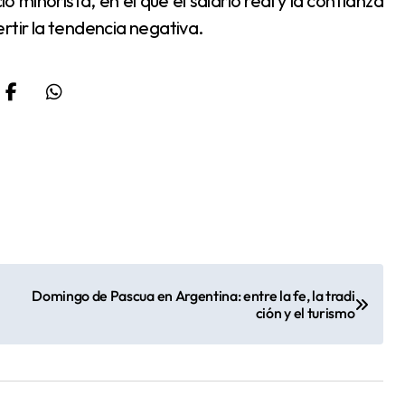
o minorista, en el que el salario real y la confianza
rtir la tendencia negativa.
Domingo de Pascua en Argentina: entre la fe, la tradi
ción y el turismo
Formosa destina un
9,7% de su