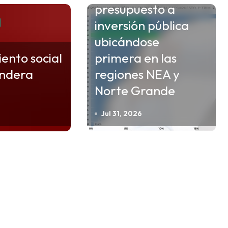
presupuesto a
inversión pública
ECONOMIA
ubicándose
iento social
primera en las
ndera
regiones NEA y
Norte Grande
Jul 31, 2026