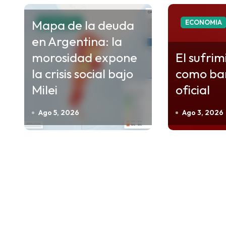
a
Mapa de la deuda
ECONOMIA
ECONOMIA
c
en Argentina: la
i
morosidad expone
El sufrim
ó
la crisis social bajo
como ba
n
Milei
oficial
d
e
Ago 5, 2026
Ago 3, 2026
e
n
t
r
a
d
a