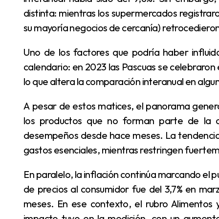
distinta: mientras los supermercados registraro
su mayoría negocios de cercanía) retrocedieron
Uno de los factores que podría haber influido en esta leve desaceleración de la caída fue el
calendario: en 2023 las Pascuas se celebraron 
lo que altera la comparación interanual en algu
A pesar de estos matices, el panorama general sigue siendo desfavorable, especialmente para
los productos que no forman parte de la c
desempeños desde hace meses. La tendencia in
gastos esenciales, mientras restringen fuerte
En paralelo, la inflación continúa marcando el pulso del mercado. Según datos del INDEC, el índice
de precios al consumidor fue del 3,7% en marz
meses. En ese contexto, el rubro Alimentos y
impacto tuvo en la medición, con un aumento