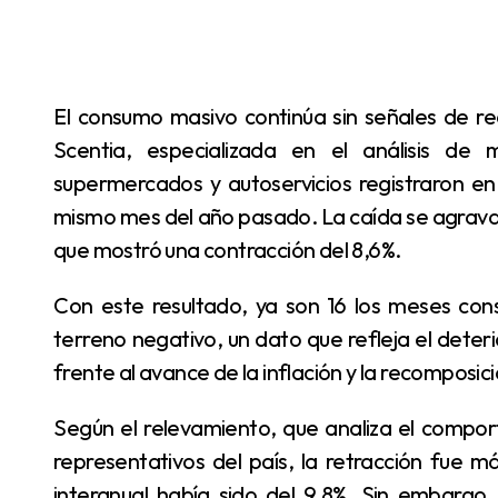
El consumo masivo continúa sin señales de recuperación. Un informe reciente de la consultora
Scentia, especializada en el análisis de
supermercados y autoservicios registraron e
mismo mes del año pasado. La caída se agrava s
que mostró una contracción del 8,6%.
Con este resultado, ya son 16 los meses consecutivos en los que el consumo se mantiene en
terreno negativo, un dato que refleja el deteri
frente al avance de la inflación y la recomposici
Según el relevamiento, que analiza el comportamiento de los canales de comercialización más
representativos del país, la retracción fue 
interanual había sido del 9,8%. Sin embargo,