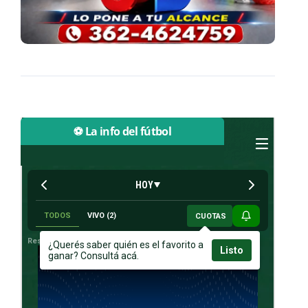
⚽ La info del fútbol