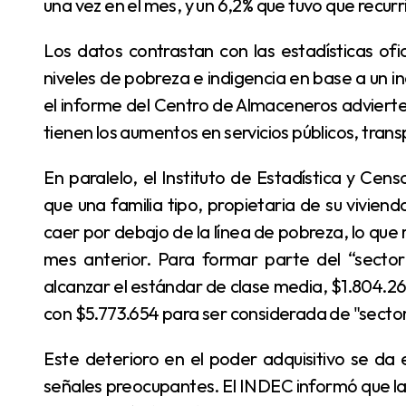
una vez en el mes, y un 6,2% que tuvo que recurr
Los datos contrastan con las estadísticas oficiales del INDEC, que reportaron una baja en los
niveles de pobreza e indigencia en base a un i
el informe del Centro de Almaceneros advierte 
tienen los aumentos en servicios públicos, transp
En paralelo, el Instituto de Estadística y Censos de la Ciudad de Buenos Aires (Idecba) informó
que una familia tipo, propietaria de su vivien
caer por debajo de la línea de pobreza, lo que
mes anterior. Para formar parte del “sector 
alcanzar el estándar de clase media, $1.804.267
con $5.773.654 para ser considerada de "sect
Este deterioro en el poder adquisitivo se da en un contexto inflacionario que volvió a mostrar
señales preocupantes. El INDEC informó que la 