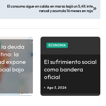
El consumo sigue en caída: en marzo bajó un 5,4% inte
ranual y acumula 16 meses en rojo
 la deuda
ECONOMIA
tina: la
ad expone
El sufrimiento social
social bajo
como bandera
oficial
Ago 3, 2026