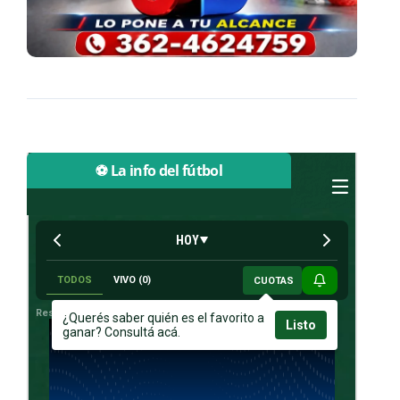
⚽ La info del fútbol