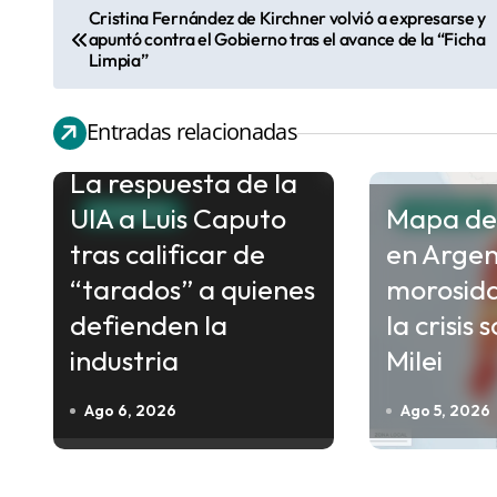
Cristina Fernández de Kirchner volvió a expresarse y
N
apuntó contra el Gobierno tras el avance de la “Ficha
a
Limpia”
v
e
Entradas relacionadas
g
La respuesta de la
a
UIA a Luis Caputo
Mapa de
ECONOMIA
ECONOMIA
c
tras calificar de
en Argen
i
“tarados” a quienes
morosid
ó
defienden la
la crisis 
n
industria
Milei
d
e
Ago 6, 2026
Ago 5, 2026
e
n
t