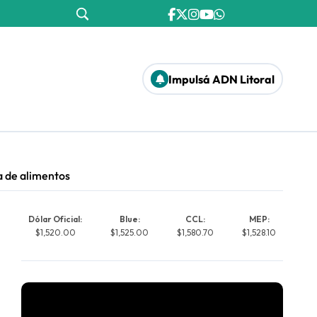
Impulsá ADN Litoral
a de alimentos
Dólar Oficial:
Blue:
CCL:
MEP:
$1,520.00
$1,525.00
$1,580.70
$1,528.10