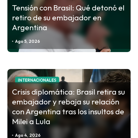
n
Tensión con Brasil: Qué detonó el
d
retiro de su embajador en
e
Argentina
e
n
Ago 5, 2026
t
r
a
d
INTERNACIONALES
a
Crisis diplomática: Brasil retira su
s
embajador y rebaja su relación
con Argentina tras los insultos de
Milei a Lula
Ago 4, 2026