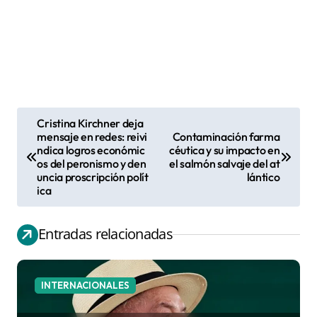
Cristina Kirchner deja
N
mensaje en redes: reivi
Contaminación farma
ndica logros económic
céutica y su impacto en
a
os del peronismo y den
el salmón salvaje del at
v
uncia proscripción polít
lántico
ica
e
g
Entradas relacionadas
a
c
i
INTERNACIONALES
ó