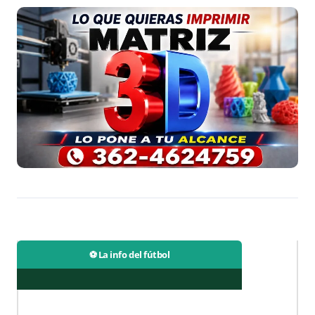
⚽ La info del fútbol