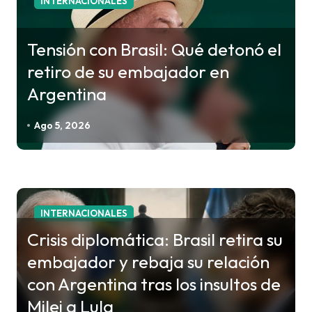
INTERNACIONALES
i
ó
Tensión con Brasil: Qué detonó el
n
retiro de su embajador en
d
Argentina
e
e
Ago 5, 2026
n
t
r
a
INTERNACIONALES
d
Crisis diplomática: Brasil retira su
a
embajador y rebaja su relación
s
con Argentina tras los insultos de
Milei a Lula