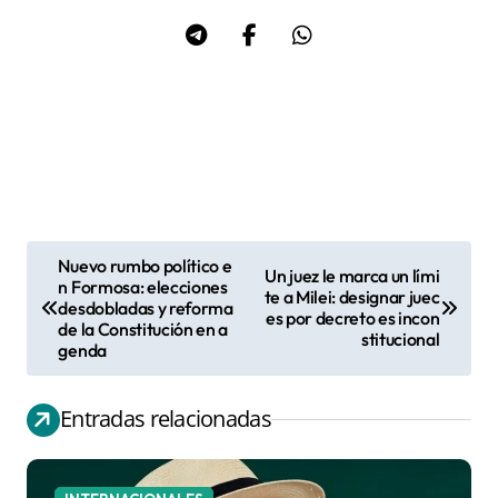
Nuevo rumbo político e
Un juez le marca un lími
N
n Formosa: elecciones
te a Milei: designar juec
desdobladas y reforma
a
es por decreto es incon
de la Constitución en a
stitucional
v
genda
e
g
Entradas relacionadas
a
c