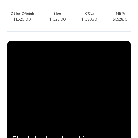
Dólar Oficial:
Blue:
CCL:
MEP:
$1,520.00
$1,525.00
$1,580.70
$1,528.10