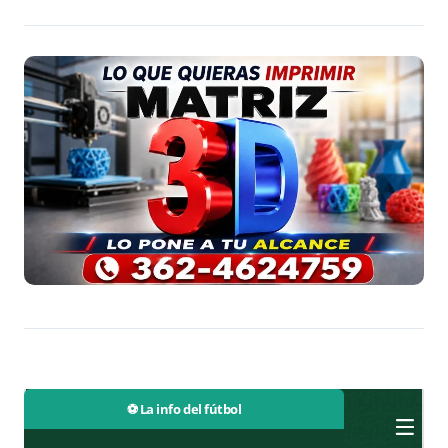
⚽ La info del fútbol