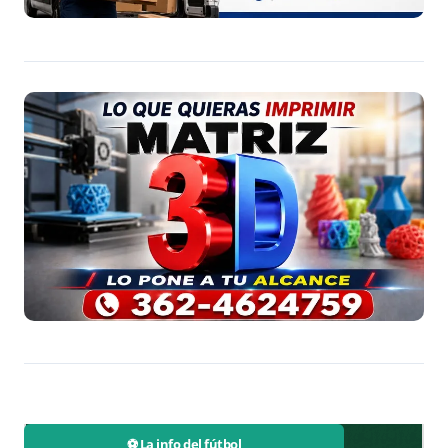
⚽ La info del fútbol