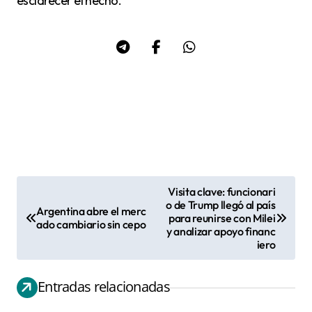
esclarecer el hecho.
Visita clave: funcionari
N
o de Trump llegó al país
Argentina abre el merc
para reunirse con Milei
a
ado cambiario sin cepo
y analizar apoyo financ
v
iero
e
g
Entradas relacionadas
a