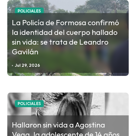
c
POLICIALES
i
La Policía de Formosa confirmó
ó
la identidad del cuerpo hallado
n
sin vida: se trata de Leandro
d
Gavilán
e
e
Jul 29, 2026
n
t
r
a
POLICIALES
d
a
Hallaron sin vida a Agostina
s
Vega, la adolescente de 14 años