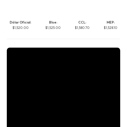
Dólar Oficial:
Blue:
CCL:
MEP:
$1,520.00
$1,525.00
$1,580.70
$1,528.10