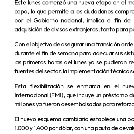
Este lunes comenzó una nueva etapa en el mercado cambiario argentino con la eliminación del
cepo, lo que permite a los ciudadanos comprar
por el Gobierno nacional, implica el fin de
adquisición de divisas extranjeras, tanto para p
Con el objetivo de asegurar una transición ordenada, los bancos del sistema financiero trabajaron
durante el fin de semana para adecuar sus sis
las primeras horas del lunes ya se pudieran 
fuentes del sector, la implementación técnica se
Esta flexibilización se enmarca en el nuevo acuerdo firmado con el Fondo Monetario
Internacional (FMI), que incluye un préstamo d
millones ya fueron desembolsados para reforzar
El nuevo esquema cambiario establece una banda de flotación para el peso argentino entre los
1.000 y 1.400 por dólar, con una pauta de deva