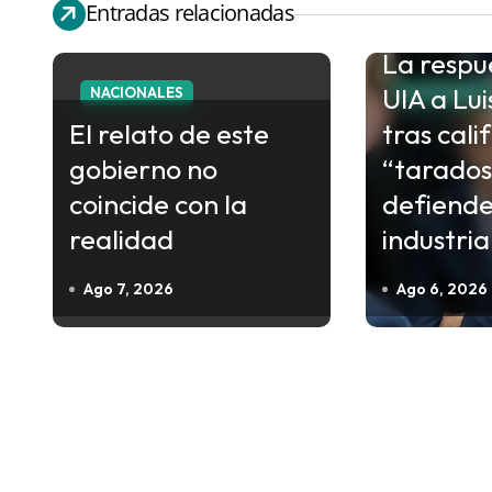
Entradas relacionadas
e
La respu
g
UIA a Lu
a
NACIONALES
ECONOMIA
c
El relato de este
tras cali
i
gobierno no
“tarados
ó
coincide con la
defiende
n
realidad
industria
d
Ago 7, 2026
Ago 6, 2026
e
e
n
t
r
a
d