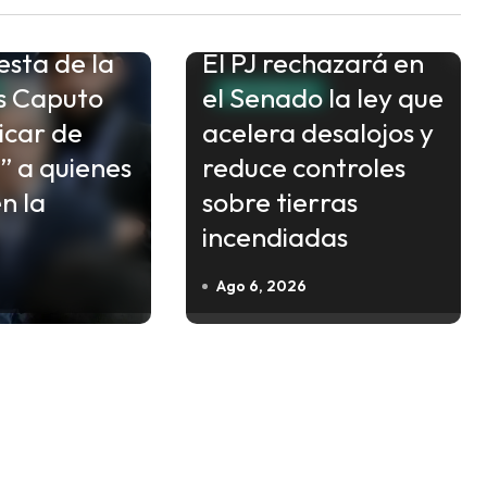
esta de la
El PJ rechazará en
is Caputo
el Senado la ley que
NACIONALES
ficar de
acelera desalojos y
” a quienes
reduce controles
n la
sobre tierras
incendiadas
Ago 6, 2026