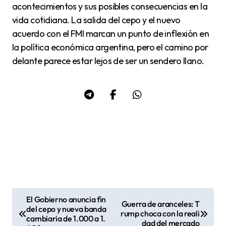
acontecimientos y sus posibles consecuencias en la
vida cotidiana. La salida del cepo y el nuevo
acuerdo con el FMI marcan un punto de inflexión en
la política económica argentina, pero el camino por
delante parece estar lejos de ser un sendero llano.
El Gobierno anuncia fin
Guerra de aranceles: T
N
del cepo y nueva banda
rump choca con la reali
cambiaria de 1.000 a 1.
a
dad del mercado