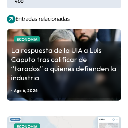
400
v
e
Entradas relacionadas
g
a
c
ECONOMIA
i
La respuesta de la UIA a Luis
ó
Caputo tras calificar de
n
“tarados” a quienes defienden la
d
industria
e
e
Ago 6, 2026
n
t
r
a
ECONOMIA