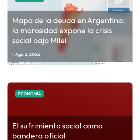
d
a
Mapa de la deuda en Argentina:
s
la morosidad expone la crisis
social bajo Milei
Ago 5, 2026
ECONOMIA
El sufrimiento social como
bandera oficial