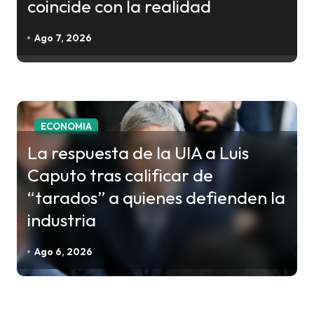
coincide con la realidad
d
e
Ago 7, 2026
e
n
t
r
ECONOMIA
a
La respuesta de la UIA a Luis
d
Caputo tras calificar de
a
“tarados” a quienes defienden la
s
industria
Ago 6, 2026