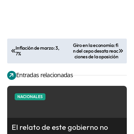
Giro en la economía: fi
Inflación de marzo: 3,
N
n del cepo desata reac
7%
ciones de la oposición
a
v
Entradas relacionadas
e
g
a
NACIONALES
c
i
ó
El relato de este gobierno no
n