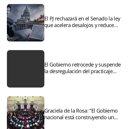
El PJ rechazará en el Senado la ley
que acelera desalojos y reduce
controles sobre tierras
incendiadas
El Gobierno retrocede y suspende
la desregulación del practicaje
tras el paro
Graciela de la Rosa: “El Gobierno
nacional está construyendo un
andamiaje legal para entregar la