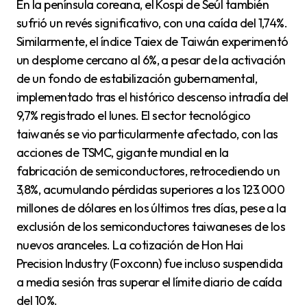
En la península coreana, el Kospi de Seúl también
sufrió un revés significativo, con una caída del 1,74%.
Similarmente, el índice Taiex de Taiwán experimentó
un desplome cercano al 6%, a pesar de la activación
de un fondo de estabilización gubernamental,
implementado tras el histórico descenso intradía del
9,7% registrado el lunes. El sector tecnológico
taiwanés se vio particularmente afectado, con las
acciones de TSMC, gigante mundial en la
fabricación de semiconductores, retrocediendo un
3,8%, acumulando pérdidas superiores a los 123.000
millones de dólares en los últimos tres días, pese a la
exclusión de los semiconductores taiwaneses de los
nuevos aranceles. La cotización de Hon Hai
Precision Industry (Foxconn) fue incluso suspendida
a media sesión tras superar el límite diario de caída
del 10%.