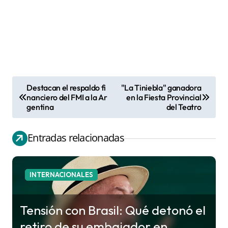
Destacan el respaldo fi
"La Tiniebla" ganadora
N
nanciero del FMI a la Ar
en la Fiesta Provincial
gentina
del Teatro
a
v
Entradas relacionadas
e
g
a
INTERNACIONALES
c
i
Tensión con Brasil: Qué detonó el
ó
retiro de su embajador en