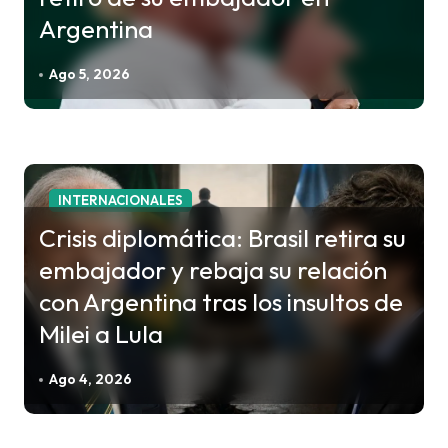
n
Argentina
d
e
Ago 5, 2026
e
n
t
r
INTERNACIONALES
a
Crisis diplomática: Brasil retira su
d
embajador y rebaja su relación
a
con Argentina tras los insultos de
s
Milei a Lula
Ago 4, 2026