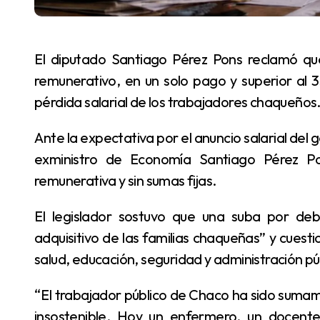
El diputado Santiago Pérez Pons reclamó que el aumento para la administración pública sea
remunerativo, en un solo pago y superior al 3
pérdida salarial de los trabajadores chaqueños
Ante la expectativa por el anuncio salarial del gobierno de Leandro Zdero, el diputado provincial y
exministro de Economía Santiago Pérez Po
remunerativa y sin sumas fijas.
El legislador sostuvo que una suba por debajo del 35% “consolidaría la pérdida del poder
adquisitivo de las familias chaqueñas” y cuest
salud, educación, seguridad y administración pú
“El trabajador público de Chaco ha sido sumamente tolerante, pero la realidad en los hogares es
insostenible. Hoy un enfermero, un docente