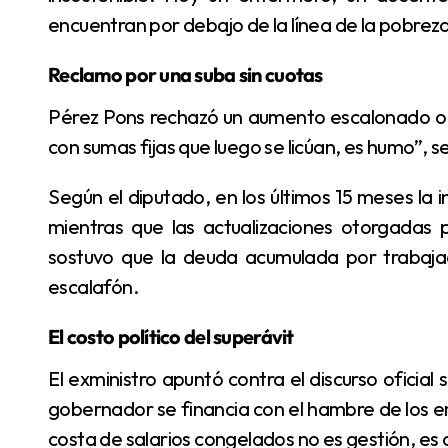
encuentran por debajo de la línea de la pobreza
Reclamo por una suba sin cuotas
Pérez Pons rechazó un aumento escalonado o basado en sumas fijas. “Si aumentan en cuotas o
con sumas fijas que luego se licúan, es humo”, s
Según el diputado, en los últimos 15 meses la inflación acumulada en la provincia alcanzó el 42%,
mientras que las actualizaciones otorgadas p
sostuvo que la deuda acumulada por trabaja
escalafón.
El costo político del superávit
El exministro apuntó contra el discurso oficial sobre el orden fiscal. “El superávit del que habla el
gobernador se financia con el hambre de los e
costa de salarios congelados no es gestión, es a