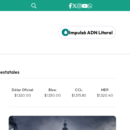
Impulsá ADN Litoral
 estatales
Dólar Oficial:
Blue:
CCL:
MEP:
$1,520.00
$1,530.00
$1,575.80
$1,520.40