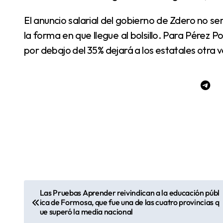
El anuncio salarial del gobierno de Zdero no será medido solo por el porcentaje, sino también por
la forma en que llegue al bolsillo. Para Pérez 
por debajo del 35% dejará a los estatales otra ve
Las Pruebas Aprender reivindican a la educación públ
N
ica de Formosa, que fue una de las cuatro provincias q
a
ue superó la media nacional