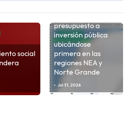
Formosa destina un
9,7% de su
presupuesto a
inversión pública
ECONOMIA
ubicándose
iento social
primera en las
ndera
regiones NEA y
Norte Grande
Jul 31, 2026