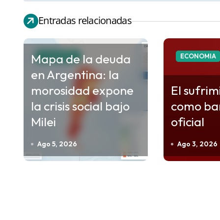
v
e
Entradas relacionadas
g
a
Mapa de la deuda
ECONOMIA
ECONOMIA
c
en Argentina: la
i
morosidad expone
El sufrim
ó
la crisis social bajo
como ba
n
Milei
oficial
d
e
Ago 5, 2026
Ago 3, 2026
e
n
t
r
a