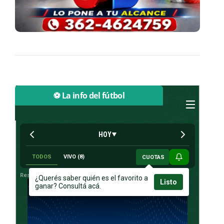
⚽ La info del fútbol