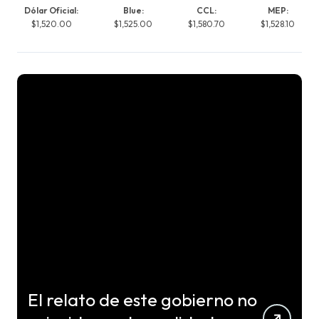
Dólar Oficial:
Blue:
CCL:
MEP:
$1,520.00
$1,525.00
$1,580.70
$1,528.10
El relato de este gobierno no