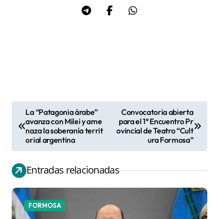
La “Patagonia árabe”
Convocatoria abierta
N
avanza con Milei y ame
para el 1° Encuentro Pr
naza la soberanía territ
ovincial de Teatro “Cult
a
orial argentina
ura Formosa”
v
e
Entradas relacionadas
g
a
c
FORMOSA