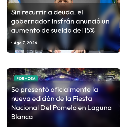
i
ó
Sin recurrir a deuda, el
n
gobernador Insfrán anunció un
d
aumento de sueldo del 15%
e
e
Ago 7, 2026
n
t
r
a
FORMOSA
d
Se presentó oficialmente la
a
nueva edición de la Fiesta
s
Nacional Del Pomelo en Laguna
Blanca