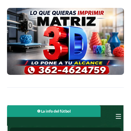
⚽ La info del fútbol