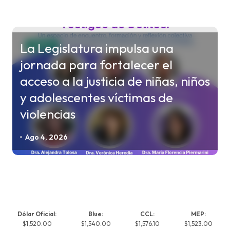
La Legislatura impulsa una
CHACO
jornada para fortalecer el
acceso a la justicia de niñas, niños
y adolescentes víctimas de
violencias
Ago 4, 2026
Dólar Oficial:
Blue:
CCL:
MEP:
$1,520.00
$1,540.00
$1,576.10
$1,523.00