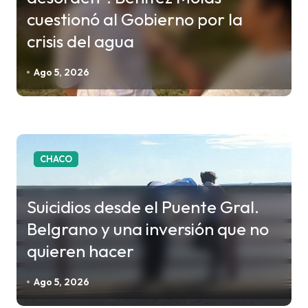
ó
cuestionó al Gobierno por la
n
crisis del agua
d
e
Ago 5, 2026
e
n
t
r
CHACO
a
d
Suicidios desde el Puente Gral.
a
Belgrano y una inversión que no
s
quieren hacer
Ago 5, 2026