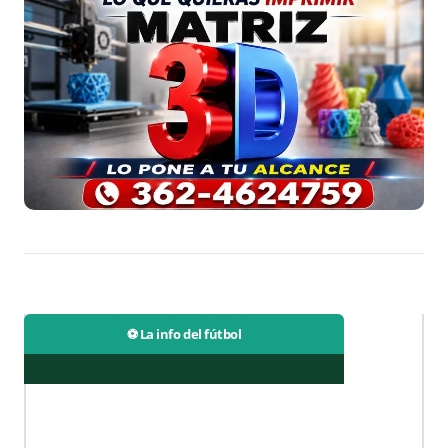
⚽ La info del fútbol