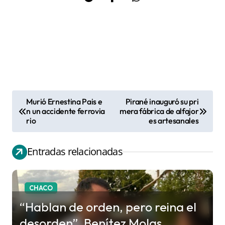
Murió Ernestina Pais e
Pirané inauguró su pri
N
n un accidente ferrovia
mera fábrica de alfajor
rio
es artesanales
a
v
Entradas relacionadas
e
g
a
CHACO
c
“Hablan de orden, pero reina el
i
desorden”. Benítez Molas