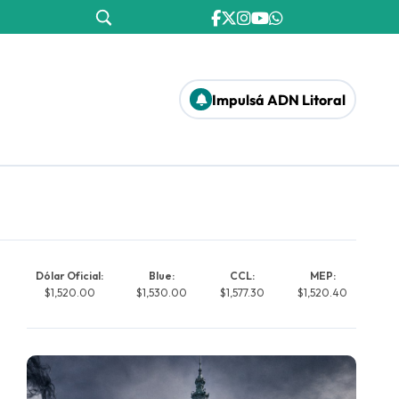
Impulsá ADN Litoral
Dólar Oficial:
Blue:
CCL:
MEP:
$1,520.00
$1,530.00
$1,577.30
$1,520.40