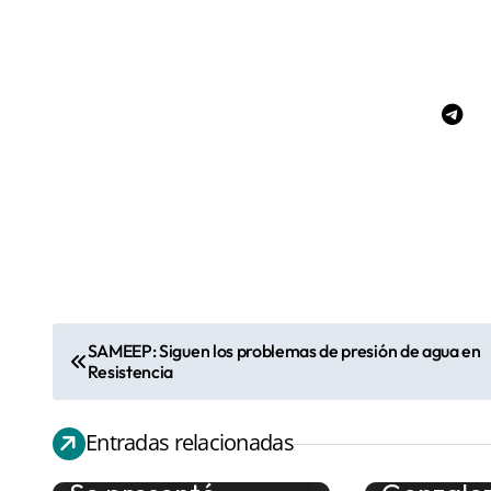
SAMEEP: Siguen los problemas de presión de agua en
N
Resistencia
a
Fenómen
v
Entradas relacionadas
Niño”: El
e