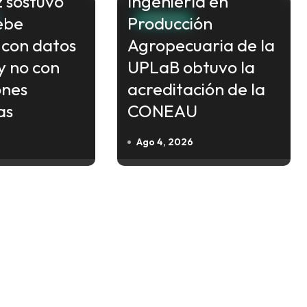
 sostuvo
Ingeniería en
ebe
Producción
FORMOSA
 con datos
Agropecuaria de la
y no con
UPLaB obtuvo la
ones
acreditación de la
as
CONEAU
Ago 4, 2026