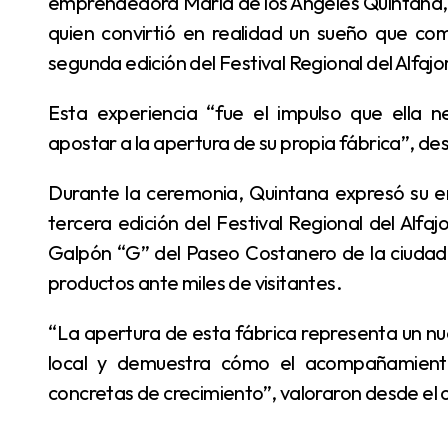
emprendedora María de los Ángeles Quintana, 
quien convirtió en realidad un sueño que co
segunda edición del Festival Regional del Alfajo
Esta experiencia “fue el impulso que ella necesitaba para fortalecer su emprendimiento y
apostar a la apertura de su propia fábrica”, de
Durante la ceremonia, Quintana expresó su emoción y confirmó que volverá a participar de la
tercera edición del Festival Regional del Alfajor,
Galpón “G” del Paseo Costanero de la ciuda
productos ante miles de visitantes.
“La apertura de esta fábrica representa un nuevo paso para el fortalecimiento de la producción
local y demuestra cómo el acompañamient
concretas de crecimiento”, valoraron desde el