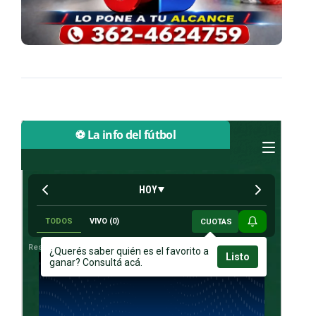
⚽ La info del fútbol