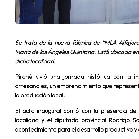
Se trata de la nueva fábrica de “MLA-Alfajores Piranenses”, que pertenece a la emprendedora
María de los Ángeles Quintana. Está ubicada en
dicha localidad.
Pirané vivió una jornada histórica con la inauguración de su primera fábrica de alfajores
artesanales, un emprendimiento que representa 
la producción local.
El acto inaugural contó con la presencia de la intendente Yessica Palacios, concejales de la
localidad y el diputado provincial Rodrigo
acontecimiento para el desarrollo productivo 