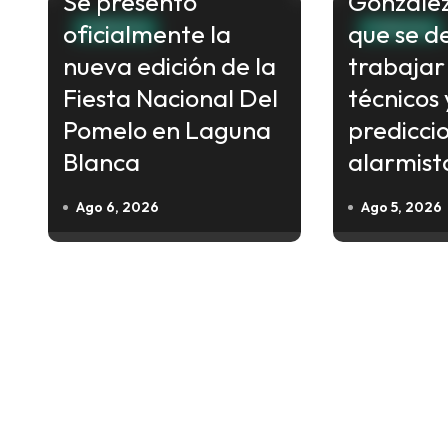
Se presentó
Gonzalez
g
oficialmente la
que se d
a
FORMOSA
FORMOSA
c
nueva edición de la
trabajar
i
Fiesta Nacional Del
técnicos 
ó
Pomelo en Laguna
predicci
n
Blanca
alarmist
d
Ago 6, 2026
Ago 5, 2026
e
e
n
t
r
a
d
a