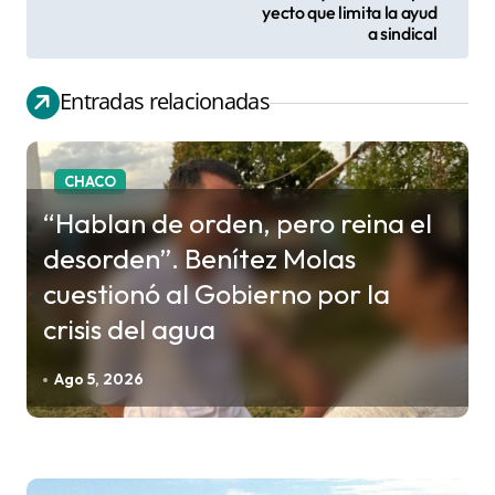
v
yecto que limita la ayud
a sindical
e
g
Entradas relacionadas
a
c
i
CHACO
ó
“Hablan de orden, pero reina el
n
desorden”. Benítez Molas
d
cuestionó al Gobierno por la
e
crisis del agua
e
n
Ago 5, 2026
t
r
a