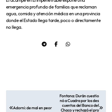
El acampe en El Impenetrable expone una
emergencia profunda de familias que reclaman
agua, comida y atención médica en una provincia
donde el Estado llega tarde, poco o directamente
no llega.
Fontana: Durán cuestio
N
nó a Cuadra por los des
cuentos del Banco del
a
Adorni: de mal en peor
Chaco y rechazó el pro