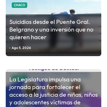
d
CHACO
a
s
Suicidios desde el Puente Gral.
Belgrano y una inversión que no
quieren hacer
Ago 5, 2026
La Legislatura impulsa una
CHACO
jornada para fortalecer el
acceso a la justicia de niñas, niños
y adolescentes víctimas de