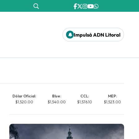
Impulsá ADN Litoral
Dólar Oficial:
Blue:
CCL:
MEP:
$1,520.00
$1,540.00
$1,576.10
$1,523.00