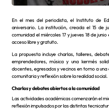
En el mes del periodista, el Instituto de Educación Superior Rodolfo Walsh celebra su 14°
aniversario. La institución, creada el 15 de j
comunidad el miércoles 17 y jueves 18 de junio
acceso libre y gratuito.
La propuesta incluye charlas, talleres, debates, actividades culturales, radio abierta, feria de
emprendedores, música y una kermés solidar
docentes, egresados y vecinos en torno a una 
comunitaria y reflexión sobre la realidad social.
Charlas y debates abiertos a la comunidad
Las actividades académicas comenzarán el miércoles 17, con conferencias, talleres y espacios de
reflexión impulsados por las distintas tecnicatura