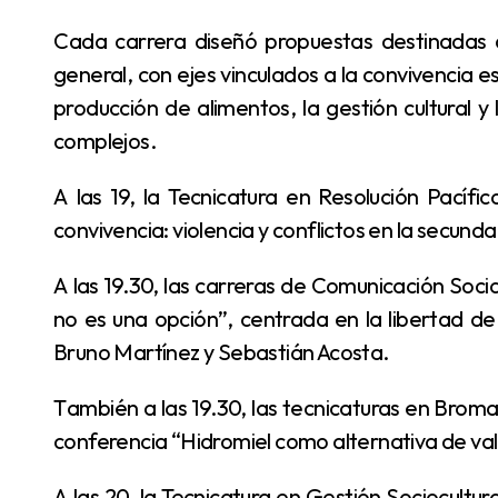
Cada carrera diseñó propuestas destinadas a estudiantes, docentes y también al público en
general, con ejes vinculados a la convivencia es
producción de alimentos, la gestión cultural y
complejos.
A las 19, la Tecnicatura en Resolución Pacífica de Conflictos realizará el taller “Construyamos
convivencia: violencia y conflictos en la secund
A las 19.30, las carreras de Comunicación Social y Locución Integral presentarán la charla “Callar
no es una opción”, centrada en la libertad de 
Bruno Martínez y Sebastián Acosta.
También a las 19.30, las tecnicaturas en Bromatología y Tecnología de los Alimentos ofrecerán la
conferencia “Hidromiel como alternativa de valo
A las 20, la Tecnicatura en Gestión Sociocultural organizará una ronda de diálogo entre gestores