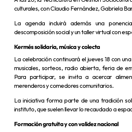
culturales, con Claudio Fernández, Gabriela Barr
La agenda incluirá además una ponencia sobre trayectorias reales en contextos de
descomposición social y un taller virtual con esp
Kermés solidaria, música y colecta
La celebración continuará el jueves 18 con una jornada recreativa y solidaria que incluirá bandas
musicales, sorteos, radio abierta, feria de e
Para participar, se invita a acercar alim
merenderos y comedores comunitarios.
La iniciativa forma parte de una tradición solidaria impulsada por estudiantes y docentes del
instituto, que suelen llevar lo recaudado a es
Formación gratuita y con validez nacional