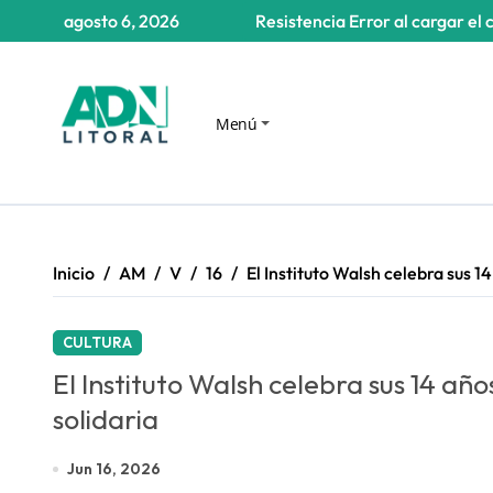
Saltar
agosto 6, 2026
Resistencia
Error al cargar el 
al
contenido
Menú
Inicio
AM
V
16
El Instituto Walsh celebra sus 1
CULTURA
El Instituto Walsh celebra sus 14 añ
solidaria
Jun 16, 2026