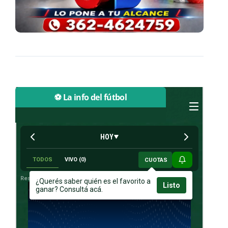
⚽ La info del fútbol