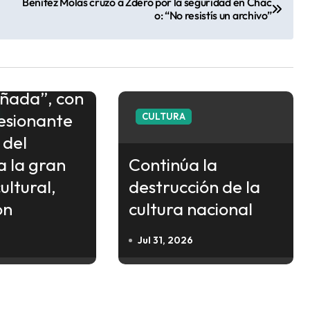
Benítez Molas cruzó a Zdero por la seguridad en Chac
o: “No resistís un archivo”
“La
ñada”, con
esionante
CULTURA
 del
a la gran
Continúa la
ultural,
destrucción de la
on
cultura nacional
Jul 31, 2026