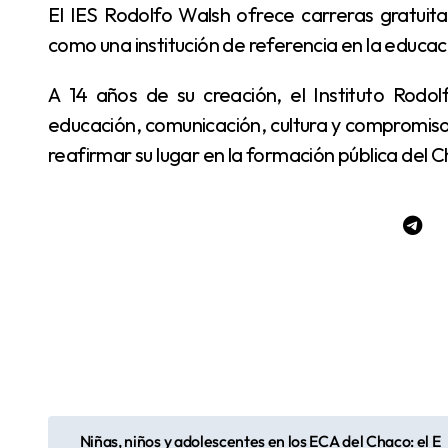
El IES Rodolfo Walsh ofrece carreras gratuitas y con títulos de validez nacional, y se consolidó
como una institución de referencia en la educa
A 14 años de su creación, el Instituto Rodolfo Walsh celebra con una agenda que combina
educación, comunicación, cultura y compromiso 
reafirmar su lugar en la formación pública del 
Niñas, niños y adolescentes en los ECA del Chaco: el E