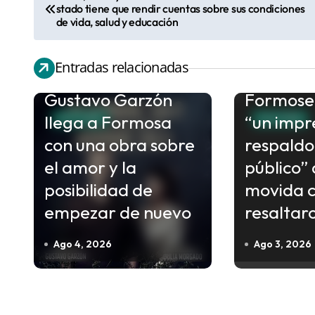
N
stado tiene que rendir cuentas sobre sus condiciones
a
de vida, salud y educación
v
e
Entradas relacionadas
Finalizó 
g
Gustavo Garzón
Formose
a
llega a Formosa
“un impr
CULTURA
CULTURA
c
con una obra sobre
respaldo
i
el amor y la
público” 
ó
posibilidad de
movida c
n
empezar de nuevo
resaltar
d
e
Ago 4, 2026
Ago 3, 2026
e
n
t