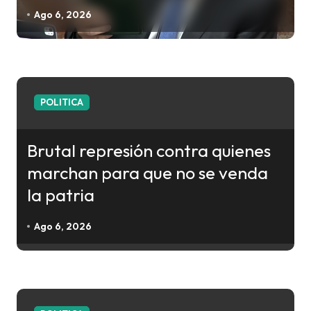
e
Ago 6, 2026
n
t
r
a
POLITICA
d
a
Brutal represión contra quienes
s
marchan para que no se venda
la patria
Ago 6, 2026