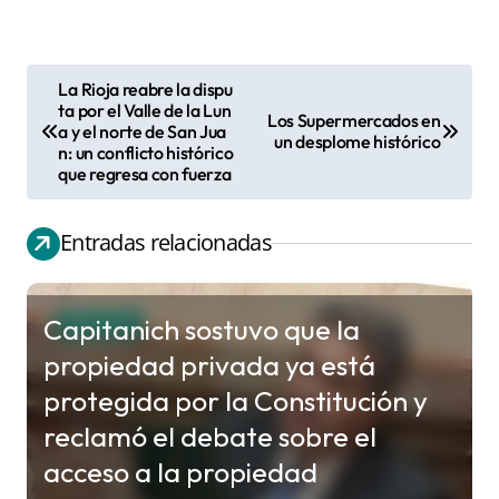
La Rioja reabre la dispu
N
ta por el Valle de la Lun
Los Supermercados en
a y el norte de San Jua
a
un desplome histórico
n: un conflicto histórico
v
que regresa con fuerza
e
g
Entradas relacionadas
a
c
Capitanich sostuvo que la
POLITICA
i
propiedad privada ya está
ó
protegida por la Constitución y
n
reclamó el debate sobre el
d
acceso a la propiedad
e