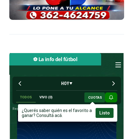
⚽ La info del fútbol