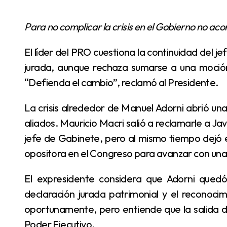
Para no complicar la crisis en el Gobierno no a
El líder del PRO cuestiona la continuidad del jefe de Gabinete tras la polémica por su declaración
jurada, aunque rechaza sumarse a una moción
“Defienda el cambio”, reclamó al Presidente.
La crisis alrededor de Manuel Adorni abrió una nueva tensión dentro del espacio oficialista y sus
aliados. Mauricio Macri salió a reclamarle a Jav
jefe de Gabinete, pero al mismo tiempo dejó 
opositora en el Congreso para avanzar con una 
El expresidente considera que Adorni quedó debilitado luego de sus explicaciones sobre la
declaración jurada patrimonial y el reconoc
oportunamente, pero entiende que la salida de
Poder Ejecutivo.