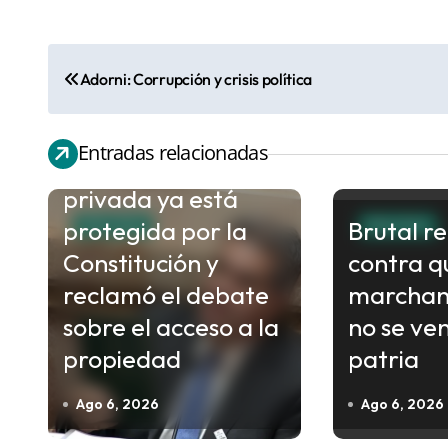
N
Adorni: Corrupción y crisis política
a
Capitanich sostuvo
v
Entradas relacionadas
que la propiedad
e
privada ya está
g
protegida por la
Brutal r
a
POLITICA
POLITICA
c
Constitución y
contra q
i
reclamó el debate
marchan
ó
sobre el acceso a la
no se ve
n
propiedad
patria
d
Ago 6, 2026
Ago 6, 2026
e
e