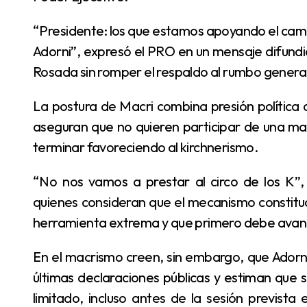
“Presidente: los que estamos apoyando el cambio queremos que usted defienda el cambio y no a
Adorni”, expresó el PRO en un mensaje difund
Rosada sin romper el respaldo al rumbo genera
La postura de Macri combina presión política con cautela institucional. Cerca del titular del PRO
aseguran que no quieren participar de una man
terminar favoreciendo al kirchnerismo.
“No nos vamos a prestar al circo de los K”, sostienen dirigentes cercanos al exmandatario,
quienes consideran que el mecanismo constitu
herramienta extrema y que primero debe avanzar
En el macrismo creen, sin embargo, que Adorni quedó en una posición muy difícil después de sus
últimas declaraciones públicas y estiman que 
limitado, incluso antes de la sesión prevista