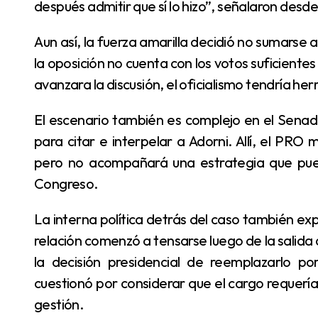
después admitir que sí lo hizo”, señalaron desd
Aun así, la fuerza amarilla decidió no sumarse al pedido de censura. En Diputados consideran que
la oposición no cuenta con los votos suficientes
avanzara la discusión, el oficialismo tendría h
El escenario también es complejo en el Senado, donde sectores opositores impulsaron pedidos
para citar e interpelar a Adorni. Allí, el PRO
pero no acompañará una estrategia que pueda
Congreso.
La interna política detrás del caso también expone el deterioro del vínculo entre Macri y Milei. La
relación comenzó a tensarse luego de la salida
la decisión presidencial de reemplazarlo p
cuestionó por considerar que el cargo requería
gestión.