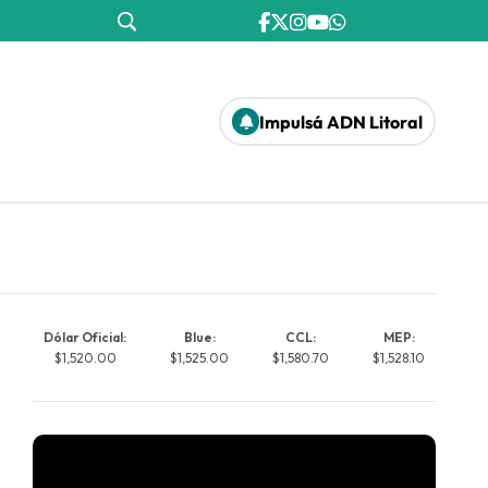
Impulsá ADN Litoral
Dólar Oficial:
Blue:
CCL:
MEP:
$1,520.00
$1,525.00
$1,580.70
$1,528.10