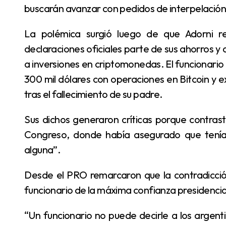
buscarán avanzar con pedidos de interpelación
La polémica surgió luego de que Adorni reconociera que había mantenido fuera de sus
declaraciones oficiales parte de sus ahorros y
a inversiones en criptomonedas. El funcionari
300 mil dólares con operaciones en Bitcoin y e
tras el fallecimiento de su padre.
Sus dichos generaron críticas porque contrastaron con afirmaciones previas realizadas ante el
Congreso, donde había asegurado que tenía 
alguna”.
Desde el PRO remarcaron que la contradicción constituye un problema político y ético para un
funcionario de la máxima confianza presidencia
“Un funcionario no puede decirle a los argentinos y al Congreso Nacional que no ocultó nada y