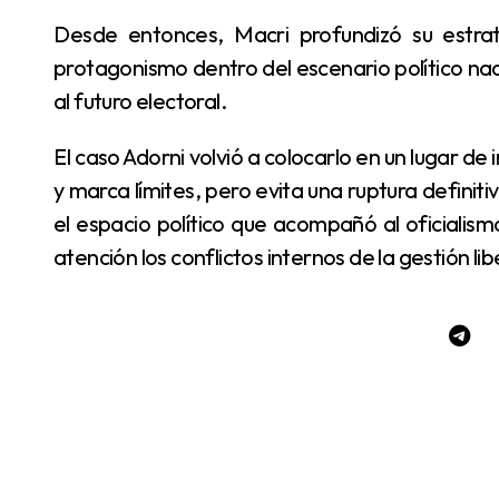
Desde entonces, Macri profundizó su estrategia de diferenciación y comenzó a recuperar
protagonismo dentro del escenario político nac
al futuro electoral.
El caso Adorni volvió a colocarlo en un lugar de influencia: cuestiona al Gobierno, reclama cambios
y marca límites, pero evita una ruptura definitiv
el espacio político que acompañó al oficialis
atención los conflictos internos de la gestión lib